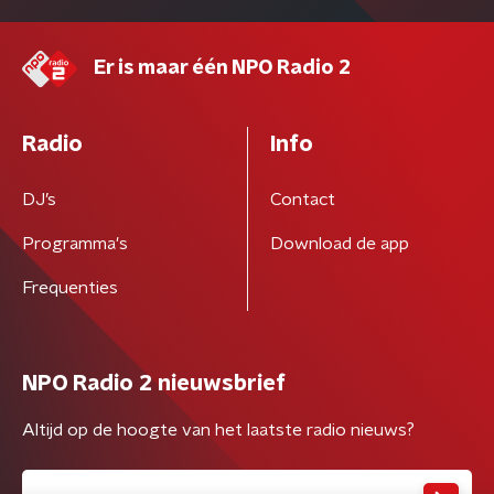
Er is maar één NPO Radio 2
Radio
Info
DJ’s
Contact
Programma's
Download de app
Frequenties
NPO Radio 2 nieuwsbrief
Altijd op de hoogte van het laatste radio nieuws?