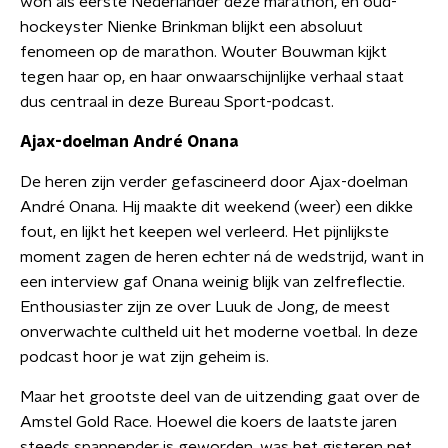
won als eerste Nederlander deze marathon, en oud-
hockeyster Nienke Brinkman blijkt een absoluut
fenomeen op de marathon. Wouter Bouwman kijkt
tegen haar op, en haar onwaarschijnlijke verhaal staat
dus centraal in deze Bureau Sport-podcast.
Ajax-doelman André Onana
De heren zijn verder gefascineerd door Ajax-doelman
André Onana. Hij maakte dit weekend (weer) een dikke
fout, en lijkt het keepen wel verleerd. Het pijnlijkste
moment zagen de heren echter ná de wedstrijd, want in
een interview gaf Onana weinig blijk van zelfreflectie.
Enthousiaster zijn ze over Luuk de Jong, de meest
onverwachte cultheld uit het moderne voetbal. In deze
podcast hoor je wat zijn geheim is.
Maar het grootste deel van de uitzending gaat over de
Amstel Gold Race. Hoewel die koers de laatste jaren
steeds spannender is geworden, was het gisteren net