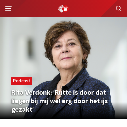
Podcast
Rita Verdonk: 'Rutte is door dat
liegen bij mij wel erg door het ijs
gezakt'