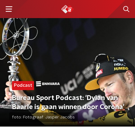
Podcast
Bureau Sport Podcast: 'Dylan van
Baarle is gaan winnen door Corona'
foto:
Fotograaf: Jasper Jacobs