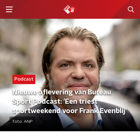
Podcast
Nieuwe aflevering van Bureau
Sport Podcast: 'Een triest
sportweekend voor Frank Evenblij'
foto:
ANP