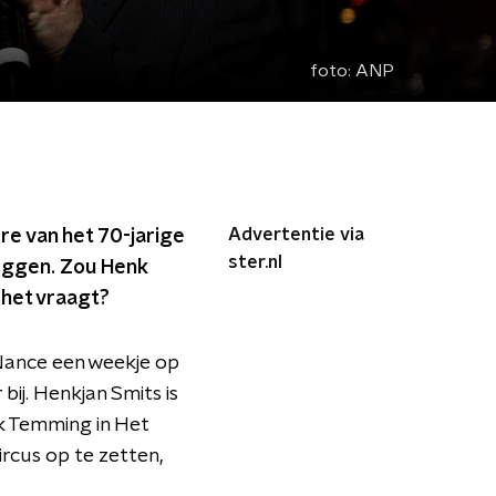
foto:
ANP
Advertentie via
ere van het 70-jarige
ster.nl
zeggen. Zou Henk
het vraagt?
 Nance een weekje op
ij. Henkjan Smits is
nk Temming in Het
ircus op te zetten,