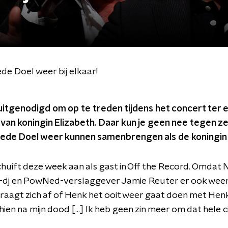
oede Doel weer bij elkaar!
n uitgenodigd om op te treden tijdens het concert ter 
 van koningin Elizabeth. Daar kun je geen nee tegen 
de Doel weer kunnen samenbrengen als de koningin 
uift deze week aan als gast in Off the Record. Omdat
FM-dj en PowNed-verslaggever Jamie Reuter er ook weer b
 vraagt zich af of Henk het ooit weer gaat doen met He
ien na mijn dood [...] Ik heb geen zin meer om dat hele c