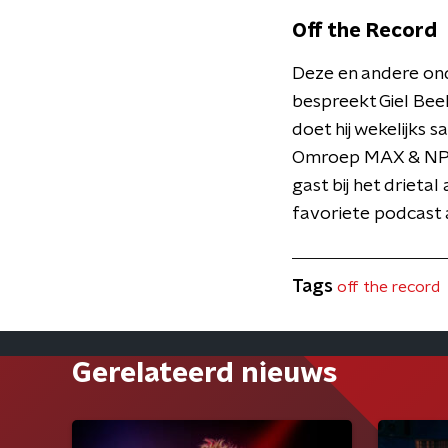
Off the Record
Deze en andere ond
bespreekt Giel Beel
doet hij wekelijks
Omroep MAX & NPO R
gast bij het drieta
favoriete podcast 
Tags
off the record
Gerelateerd nieuws