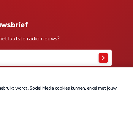
uwsbrief
het laatste radio nieuws?
Cookiebeleid