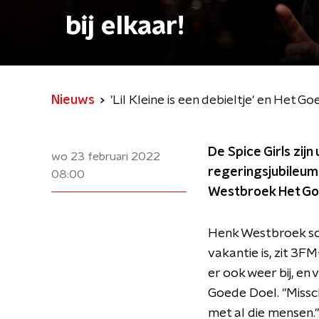
bij elkaar!
Nieuws
'Lil Kleine is een debieltje' en Het G
De Spice Girls zij
wo 23 februari 2022
regeringsjubileum
08:00
Westbroek Het Goe
Henk Westbroek sch
vakantie is, zit 3
er ook weer bij, en
Goede Doel. "Missch
met al die mensen."