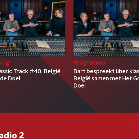
lag!
Programma
assic Track #40: België -
Bart bespreekt über kla
de Doel
België samen met Het G
Doel
adio 2