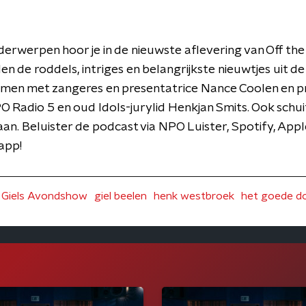
erwerpen hoor je in de nieuwste aflevering van Off the
en de roddels, intriges en belangrijkste nieuwtjes uit d
 samen met zangeres en presentatrice Nance Coolen en 
adio 5 en oud Idols-jurylid Henkjan Smits. Ook schuift
l aan. Beluister de podcast via NPO Luister, Spotify, Ap
app!
Giels Avondshow
giel beelen
henk westbroek
het goede d