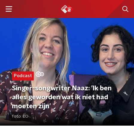
Podcast
Singer-songwriter Naaz: 'Ik ben
alles geworden wat ik niet had
moeten zijn'
foto:
EO