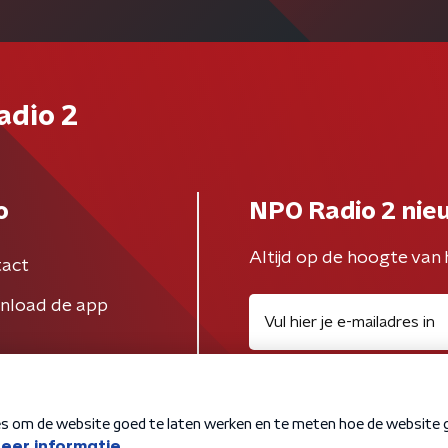
adio 2
o
NPO Radio 2 nie
Altijd op de hoogte van 
act
nload de app