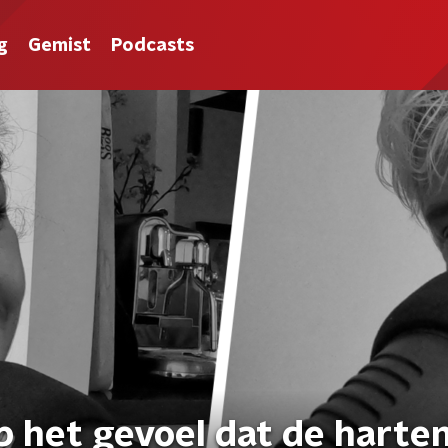
g
Gemist
Podcasts
b het gevoel dat de harte