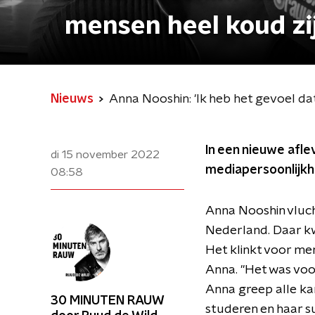
mensen heel koud zij
Nieuws
Anna Nooshin: 'Ik heb het gevoel da
In een nieuwe afl
di 15 november 2022
mediapersoonlijkhe
08:58
Anna Nooshin vluch
Nederland. Daar kw
Het klinkt voor me
Anna. "Het was voor
Anna greep alle kan
30 MINUTEN RAUW
studeren en haar 