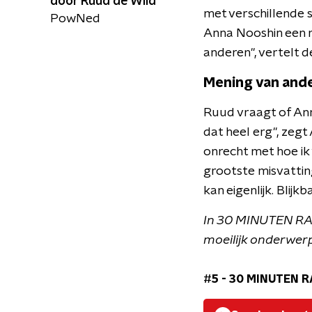
door Ruud de Wild
met verschillende 
PowNed
Anna Nooshin een m
anderen", vertelt 
Mening van and
Ruud vraagt of Ann
dat heel erg", zegt
onrecht met hoe ik
grootste misvatting
kan eigenlijk. Blij
In 30 MINUTEN RAU
moeilijk onderwer
#5 - 30 MINUTEN R