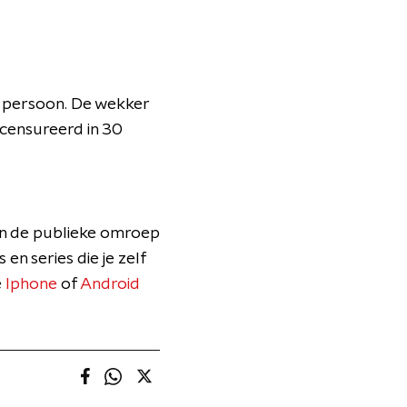
r persoon. De wekker
censureerd in 30
an de publieke omroep
 en series die je zelf
e
Iphone
of
Android