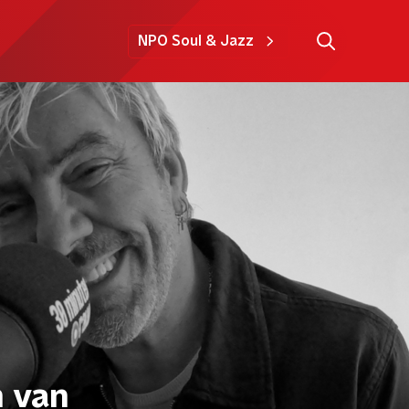
NPO Soul & Jazz
n van