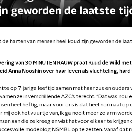
n geworden de laatste tij
t de harten van mensen heel koud zijn geworden de laats
evering van 30 MINUTEN RAUW praat Ruud de Wild me
id Anna Nooshin over haar leven als vluchteling, hard
tte op 7-jarige leeftijd samen met haar zus en ouders v
amen ze in verschillende AZC's terecht. "Dat was nou 
nsen heel heftig, maar voor ons is dat heel normaal op 
 mij ook het vuurtje van, ik ga nooit meer zo arm worden
sen aan die ze kreeg en wist het voor elkaar te krijgen
succesvolle modeblog NSMBL op te zetten. Vanaf dat