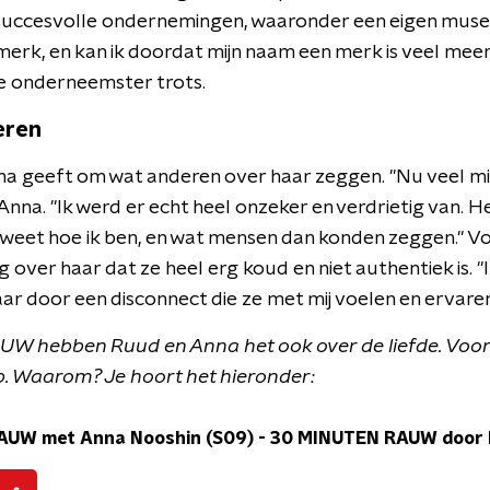
succesvolle ondernemingen, waaronder een eigen museu
erk, en kan ik doordat mijn naam een merk is veel meer 
de onderneemster trots.
eren
a geeft om wat anderen over haar zeggen. "Nu veel mi
 Anna. "Ik werd er echt heel onzeker en verdrietig van. H
 weet hoe ik ben, en wat mensen dan konden zeggen." Vo
 over haar dat ze heel erg koud en niet authentiek is. "
kbaar door een disconnect die ze met mij voelen en ervaren
W hebben Ruud en Anna het ook over de liefde. Voor 
p. Waarom? Je hoort het hieronder:
AUW met Anna Nooshin (S09)
-
30 MINUTEN RAUW door R