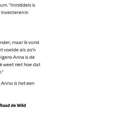
m. "Inmiddels is
investeren in
nder, maar ik vond
et voelde als zo’n
lgens Anna is de
Ik weet niet hoe dat
."
Anna is het een
uud de Wild