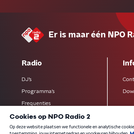
Er is maar één NPO R
Radio
Inf
DJ’s
Cont
Programma's
Dow
Frequenties