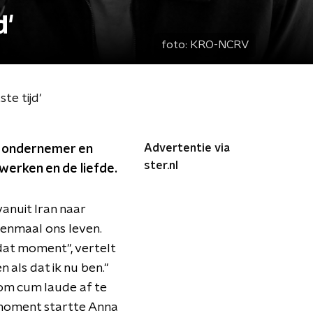
d'
foto:
KRO-NCRV
te tijd'
Advertentie via
t ondernemer en
ster.nl
 werken en de liefde.
anuit Iran naar
eenmaal ons leven.
dat moment", vertelt
 als dat ik nu ben."
 om cum laude af te
 moment startte Anna