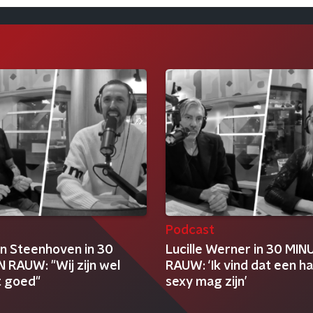
t
Podcast
n Steenhoven in 30
Lucille Werner in 30 MI
 RAUW: "Wij zijn wel
RAUW: ‘Ik vind dat een h
t goed"
sexy mag zijn’