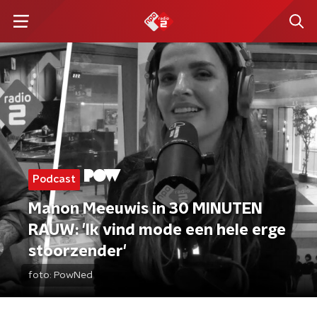
Podcast
Manon Meeuwis in 30 MINUTEN
RAUW: 'Ik vind mode een hele erge
stoorzender'
foto:
PowNed