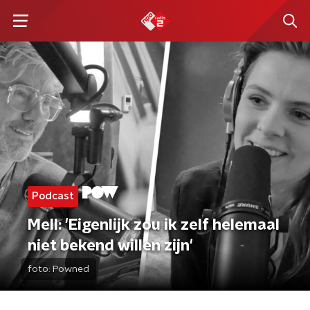
Podcast
Mell: 'Eigenlijk zou ik zelf helemaal
niet bekend willen zijn'
foto:
Powned