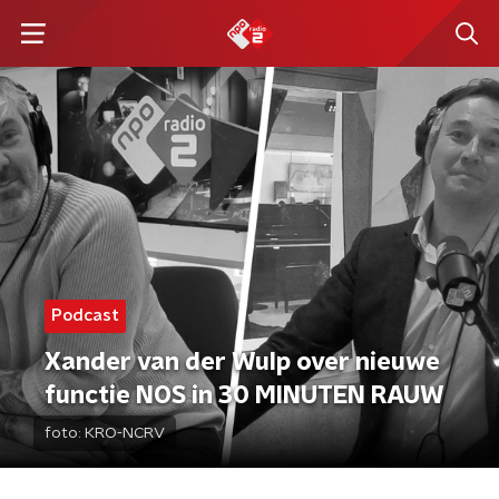
Podcast
Xander van der Wulp over nieuwe
functie NOS in 30 MINUTEN RAUW
foto:
KRO-NCRV