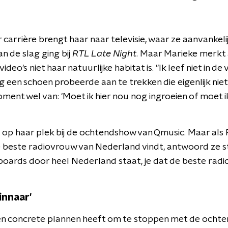
 carrière brengt haar naar televisie, waar ze aanvankeli
n de slag ging bij
RTL Late Night
. Maar Marieke merkt 
video's niet haar natuurlijke habitat is. "Ik leef niet in de 
dag een schoen probeerde aan te trekken die eigenlijk nie
ent wel van: 'Moet ik hier nou nog ingroeien of moet i
ga op haar plek bij de ochtendshow van Qmusic. Maar als
 beste radiovrouw van Nederland vindt, antwoord ze stell
llboards door heel Nederland staat, je dat de beste rad
innaar'
n concrete plannen heeft om te stoppen met de ocht