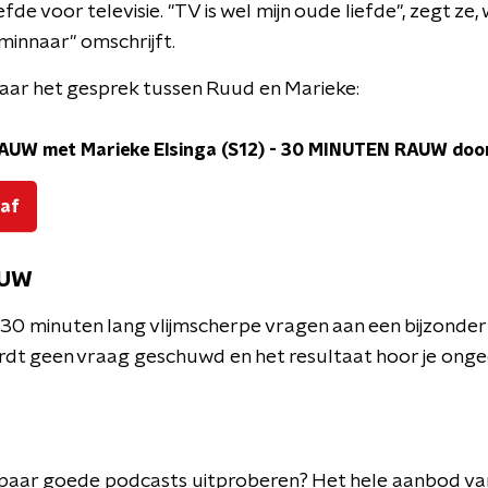
fde voor televisie. "TV is wel mijn oude liefde", zegt ze, 
minnaar" omschrijft.
naar het gesprek tussen Ruud en Marieke:
AUW met Marieke Elsinga (S12)
-
30 MINUTEN RAUW door
 af
AUW
 30 minuten lang vlijmscherpe vragen aan een bijzonde
rdt geen vraag geschuwd en het resultaat hoor je onge
en paar goede podcasts uitproberen? Het hele aanbod v