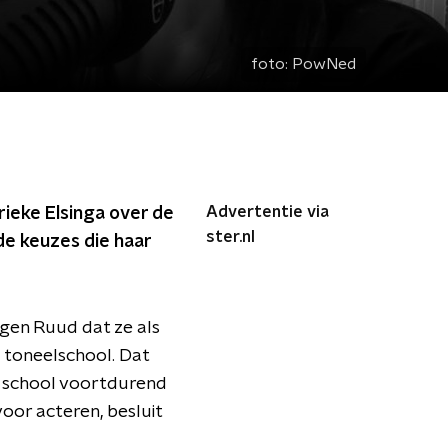
foto:
PowNed
Advertentie via
ieke Elsinga over de
ster.nl
 de keuzes die haar
egen Ruud dat ze als
 toneelschool. Dat
re school voortdurend
oor acteren, besluit