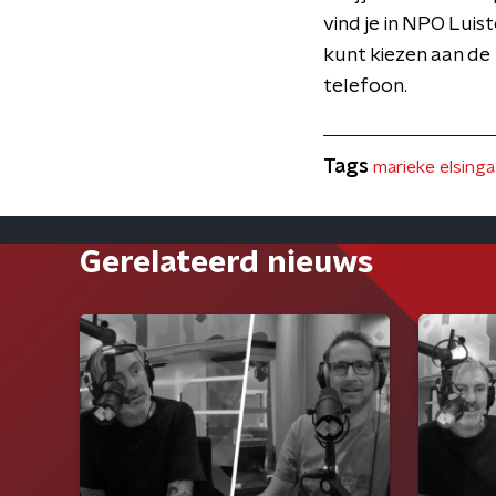
vind je in NPO Luist
kunt kiezen aan de
telefoon.
Tags
marieke elsinga
Gerelateerd nieuws