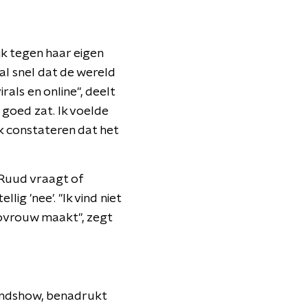
jk tegen haar eigen
al snel dat de wereld
virals en online", deelt
t goed zat. Ik voelde
k constateren dat het
 Ruud vraagt of
ig 'nee'. "Ik vind niet
iovrouw maakt", zegt
endshow, benadrukt