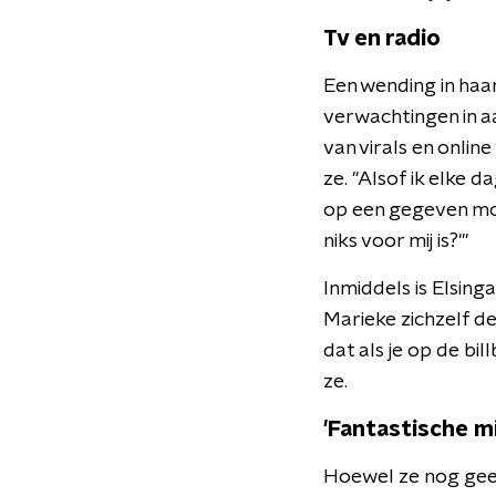
Tv en radio
Een wending in haar
verwachtingen in aa
van virals en online 
ze. "Alsof ik elke 
op een gegeven mom
niks voor mij is?'"
Inmiddels is Elsin
Marieke zichzelf de
dat als je op de bi
ze.
'Fantastische m
Hoewel ze nog gee