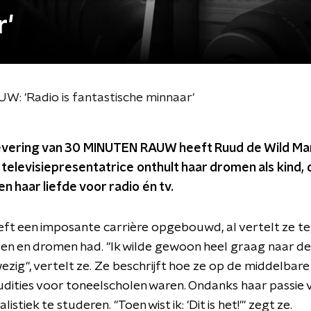
r'
: 'Radio is fantastische minnaar'
levering van 30 MINUTEN RAUW heeft Ruud de Wild Mar
n televisiepresentatrice onthult haar dromen als kind,
n haar liefde voor radio én tv.
eft een imposante carrière opgebouwd, al vertelt ze t
en en dromen had. "Ik wilde gewoon heel graag naar de
ezig", vertelt ze. Ze beschrijft hoe ze op de middelba
dities voor toneelscholen waren. Ondanks haar passie v
alistiek te studeren. "Toen wist ik: 'Dit is het!'" zegt ze.