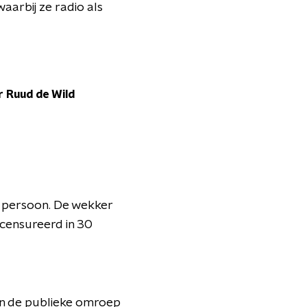
waarbij ze radio als
 Ruud de Wild
r persoon. De wekker
censureerd in 30
an de publieke omroep