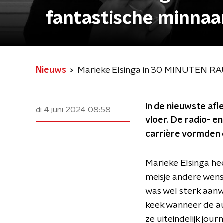
fantastische minnaa
Nieuws
Marieke Elsinga in 30 MINUTEN RAUW
In de nieuwste af
di 4 juni 2024
08:58
vloer. De radio- e
carrière vormden e
Marieke Elsinga he
meisje andere wens
was wel sterk aanw
keek wanneer de au
ze uiteindelijk journ