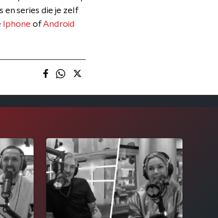
 en series die je zelf
e
Iphone
of
Android