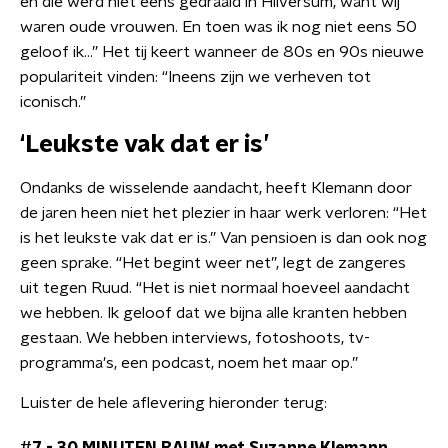
en die werd niet eens gedraaid in Hilversum, want wij
waren oude vrouwen. En toen was ik nog niet eens 50
geloof ik…” Het tij keert wanneer de 80s en 90s nieuwe
populariteit vinden: “Ineens zijn we verheven tot
iconisch.”
‘Leukste vak dat er is’
Ondanks de wisselende aandacht, heeft Klemann door
de jaren heen niet het plezier in haar werk verloren: “Het
is het leukste vak dat er is.” Van pensioen is dan ook nog
geen sprake. “Het begint weer net”, legt de zangeres
uit tegen Ruud. “Het is niet normaal hoeveel aandacht
we hebben. Ik geloof dat we bijna alle kranten hebben
gestaan. We hebben interviews, fotoshoots, tv-
programma's, een podcast, noem het maar op.”
Luister de hele aflevering hieronder terug: