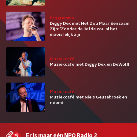
Programma
Diggy Dex met Het Zou Maar Eenzaam
Zijn: 'Zonder de liefde zou al het
moois lelijk zijn'
Muziekcafé
Muziekcafé met Diggy Dex en DeWolff
Muziekcafé
Muziekcafé met Niels Geusebroek en
néomí
Er is maar één NPO Radio 2