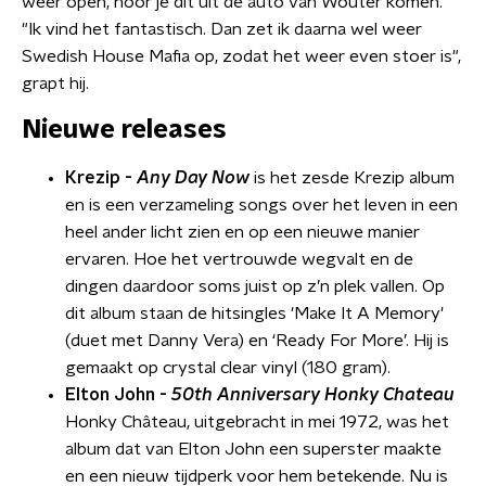
weer open, hoor je dit uit de auto van Wouter komen.
"Ik vind het fantastisch. Dan zet ik daarna wel weer
Swedish House Mafia op, zodat het weer even stoer is",
grapt hij.
Nieuwe releases
Krezip -
Any Day Now
is het zesde Krezip album
en is een verzameling songs over het leven in een
heel ander licht zien en op een nieuwe manier
ervaren. Hoe het vertrouwde wegvalt en de
dingen daardoor soms juist op z’n plek vallen. Op
dit album staan de hitsingles 'Make It A Memory'
(duet met Danny Vera) en ‘Ready For More’. Hij is
gemaakt op crystal clear vinyl (180 gram).
Elton John -
50th Anniversary Honky Chateau
Honky Château, uitgebracht in mei 1972, was het
album dat van Elton John een superster maakte
en een nieuw tijdperk voor hem betekende. Nu is