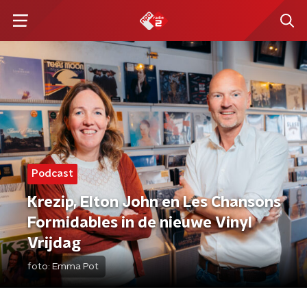
Podcast
Krezip, Elton John en Les Chansons
Formidables in de nieuwe Vinyl
Vrijdag
foto:
Emma Pot