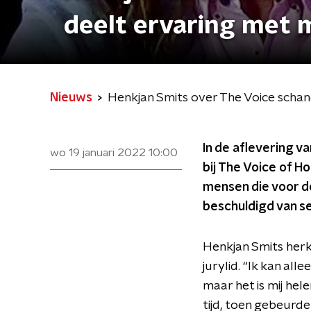
deelt ervaring met 
Nieuws
Henkjan Smits over The Voice scha
In de aflevering v
wo 19 januari 2022
10:00
bij The Voice of H
mensen die voor 
beschuldigd van s
Henkjan Smits herke
jurylid. “Ik kan all
maar het is mij hele
tijd, toen gebeurde