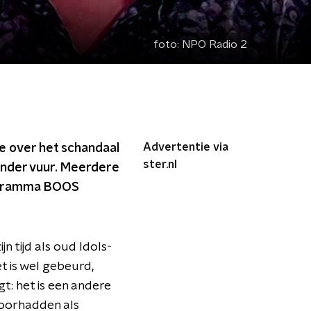
foto:
NPO Radio 2
Advertentie via
e over het schandaal
ster.nl
onder vuur. Meerdere
rogramma BOOS
n tijd als oud Idols-
et is wel gebeurd,
gt: het is een andere
 doorhadden als