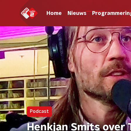
Home
Nieuws
Programmerin
Podcast
Henkjan Smits over 