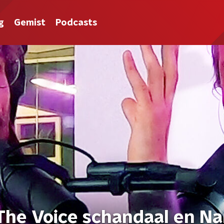
g
Gemist
Podcasts
The Voice schandaal en N