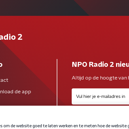
adio 2
o
NPO Radio 2 nie
Altijd op de hoogte van 
act
nload de app