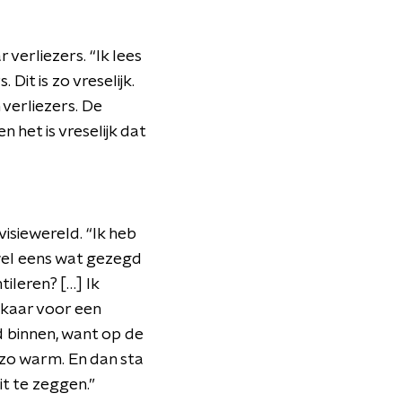
verliezers. “Ik lees
Dit is zo vreselijk.
 verliezers. De
n het is vreselijk dat
isiewereld. “Ik heb
 wel eens wat gezegd
ileren? […] Ik
lkaar voor een
 binnen, want op de
e zo warm. En dan sta
it te zeggen.”