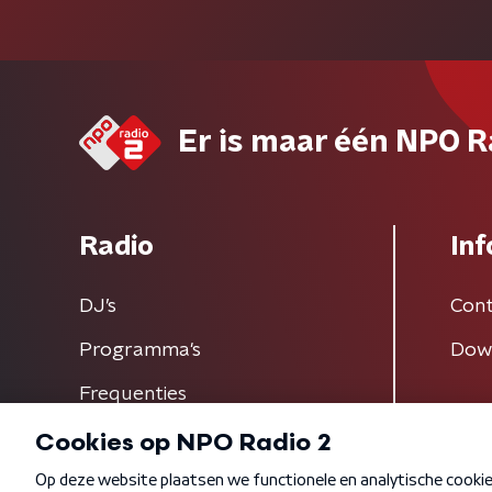
Er is maar één NPO R
Radio
Inf
DJ’s
Cont
Programma's
Dow
Frequenties