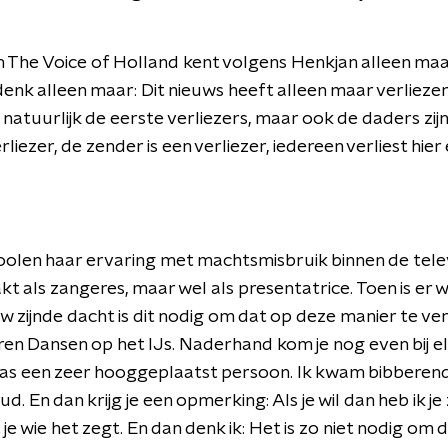
The Voice of Holland kent volgens Henkjan alleen maar 
nk alleen maar: Dit nieuws heeft alleen maar verliezers. 
n natuurlijk de eerste verliezers, maar ook de daders zijn
liezer, de zender is een verliezer, iedereen verliest hier e
olen haar ervaring met machtsmisbruik binnen de telev
t als zangeres, maar wel als presentatrice. Toen is er
w zijnde dacht is dit nodig om dat op deze manier te vent
en Dansen op het IJs. Naderhand kom je nog even bij e
was een zeer hooggeplaatst persoon. Ik kwam bibberend
oud. En dan krijg je een opmerking: Als je wil dan heb ik j
je wie het zegt. En dan denk ik: Het is zo niet nodig om d