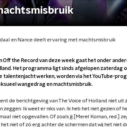
machtsmisbruik
ndaal en Nance deelt ervaring met machtsmisbruik
an Off the Record van deze week gaat het onder ander
olland. Het programma ligt sinds afgelopen zaterdag 
de talentenjacht werken, worden via het YouTube-p
eksueel wangedrag en machtsmisbruik.
nt de berichtgeving van The Voice of Holland niet uit zij
een zeggen: Ik weet er niks van. Ik heb het niet gezien of h
maal niet opgevallen. Of zoals jij [Merel Koman, red.] ze
 het niet of zó erg achter de schermen dat wij het niet