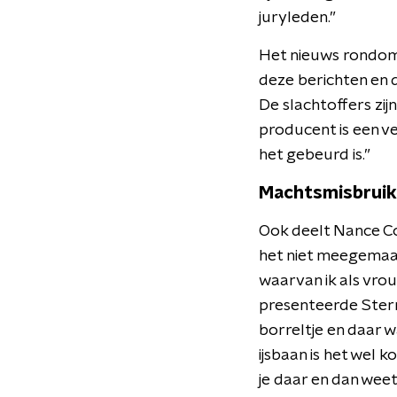
juryleden.”
Het nieuws rondom 
deze berichten en de
De slachtoffers zij
producent is een ver
het gebeurd is.”
Machtsmisbruik
Ook deelt Nance Co
het niet meegemaak
waarvan ik als vrou
presenteerde Sterr
borreltje en daar 
ijsbaan is het wel k
je daar en dan weet 