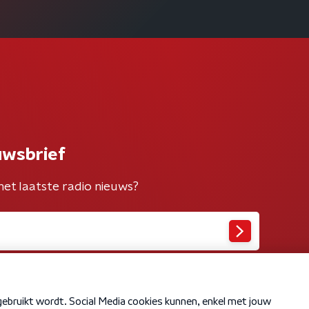
uwsbrief
het laatste radio nieuws?