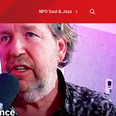
NPO Soul & Jazz
ance