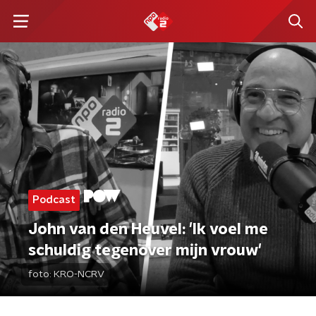
Podcast
John van den Heuvel: 'Ik voel me
schuldig tegenover mijn vrouw'
foto:
KRO-NCRV