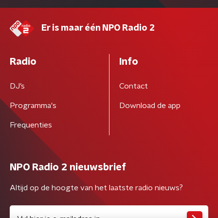
Er is maar één NPO Radio 2
Radio
Info
DJ’s
Contact
Programma's
Download de app
Frequenties
NPO Radio 2 nieuwsbrief
Altijd op de hoogte van het laatste radio nieuws?