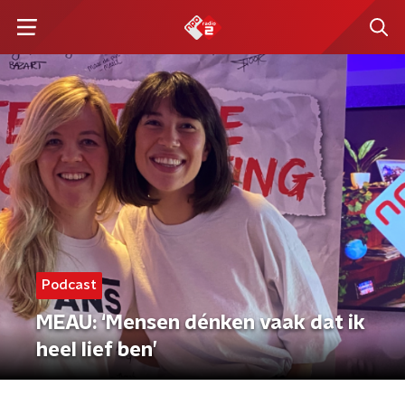
Podcast
MEAU: ‘Mensen dénken vaak dat ik
heel lief ben’