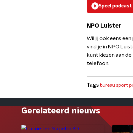
Speel podcast
NPO Luister
Wil jij ook eens e
vind je in NPO Luist
kunt kiezen aan de
telefoon.
Tags
bureau sport p
Gerelateerd nieuws