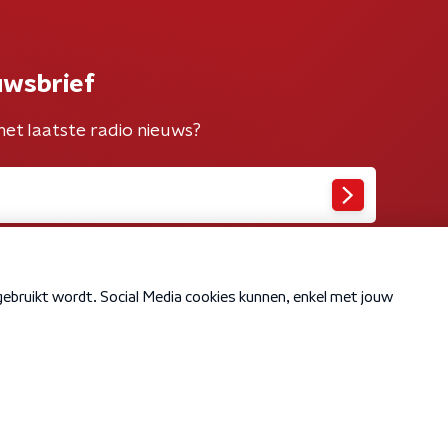
uwsbrief
het laatste radio nieuws?
Cookiebeleid