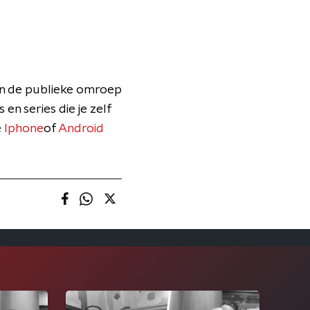
an de publieke omroep
 en series die je zelf
e
Iphone
of
Android