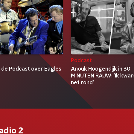
t
Podcast
s de Podcast over Eagles
Anouk Hoogendijk in 30
MINUTEN RAUW: 'Ik kwa
net rond'
adio 2