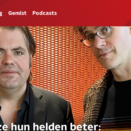
g
Gemist
Podcasts
ze hun helden beter: