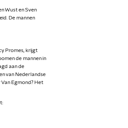
en Wust en Sven
heid. De mannen
y Promes, krijgt
zoomen de mannen in
agd aan de
ren van Nederlandse
ter Van Egmond? Het
t: