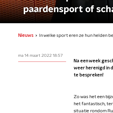
paardensport of sc
Nieuws
In welke sport eren ze hun helden 
ma 14 maart 2022
18:57
Na een week geschei
weer herenigd in d
te bespreken!
Zo was het een bij
het fantastisch, te
situatie rondom Ru