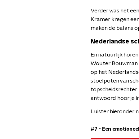
Verder was het een
Kramer kregen een 
maken de balans op:
Nederlandse sc
En natuurlijk hore
Wouter Bouwman op 
op het Nederlandse
stoelpoten van sch
topscheidsrechter B
antwoord hoor je i
Luister hieronder 
#7 - Een emotioneel