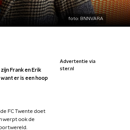
foto:
BNNVARA
Advertentie via
ster.nl
zijn Frank en Erik
 want er is een hoop
efde FC Twente doet
en werpt ook de
sportwereld.