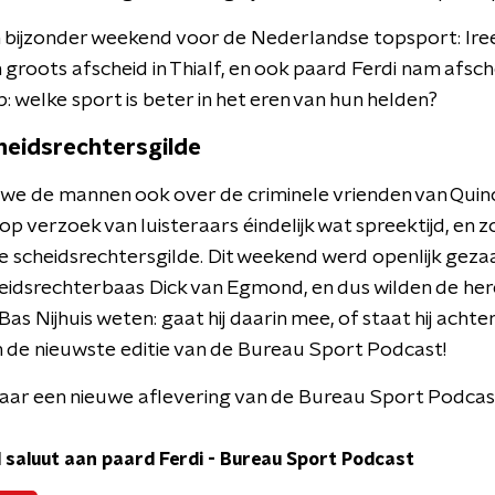
 bijzonder weekend voor de Nederlandse topsport: Ire
groots afscheid in Thialf, en ook paard Ferdi nam afsc
 welke sport is beter in het eren van hun helden?
heidsrechtersgilde
n we de mannen ook over de criminele vrienden van Quinc
verzoek van luisteraars éindelijk wat spreektijd, en 
 scheidsrechtersgilde. Dit weekend werd openlijk geza
eidsrechterbaas Dick van Egmond, en dus wilden de he
as Nijhuis weten: gaat hij daarin mee, of staat hij ach
n de nieuwste editie van de Bureau Sport Podcast!
naar een nieuwe aflevering van de Bureau Sport Podcas
 saluut aan paard Ferdi
-
Bureau Sport Podcast