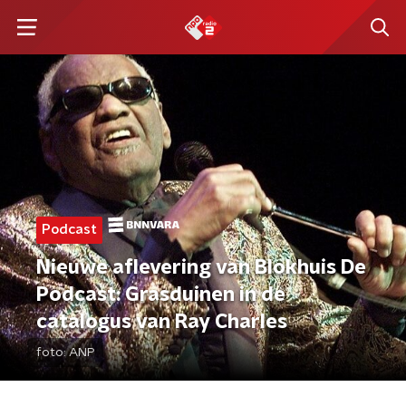
Podcast
Nieuwe aflevering van Blokhuis De
Podcast: Grasduinen in de
catalogus van Ray Charles
foto:
ANP