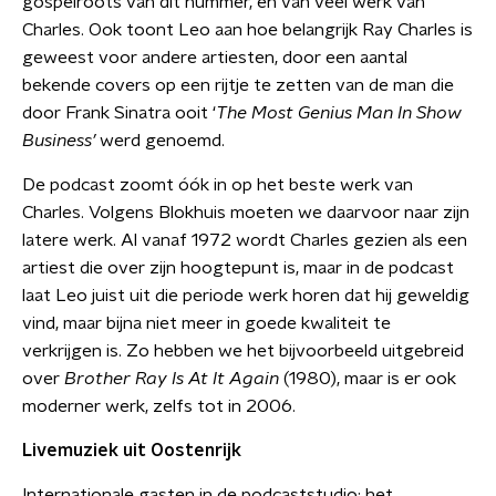
gospelroots van dit nummer, en van veel werk van
Charles. Ook toont Leo aan hoe belangrijk Ray Charles is
geweest voor andere artiesten, door een aantal
bekende covers op een rijtje te zetten van de man die
door Frank Sinatra ooit ‘
The Most Genius Man In Show
Business’
werd genoemd.
De podcast zoomt óók in op het beste werk van
Charles. Volgens Blokhuis moeten we daarvoor naar zijn
latere werk. Al vanaf 1972 wordt Charles gezien als een
artiest die over zijn hoogtepunt is, maar in de podcast
laat Leo juist uit die periode werk horen dat hij geweldig
vind, maar bijna niet meer in goede kwaliteit te
verkrijgen is. Zo hebben we het bijvoorbeeld uitgebreid
over
Brother Ray Is At It Again
(1980), maar is er ook
moderner werk, zelfs tot in 2006.
Livemuziek uit Oostenrijk
Internationale gasten in de podcaststudio: het