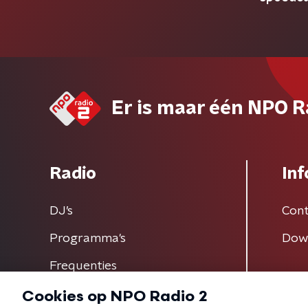
Er is maar één NPO R
Radio
Inf
DJ’s
Cont
Programma's
Dow
Frequenties