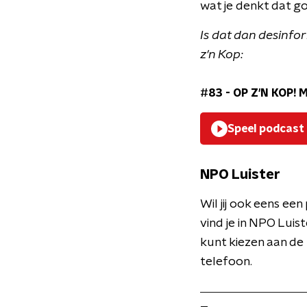
wat je denkt dat go
Is dat dan desinfo
z'n Kop:
#83 - OP Z'N KOP! 
Speel podcast
NPO Luister
Wil jij ook eens e
vind je in NPO Luist
kunt kiezen aan de
telefoon.