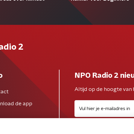
adio 2
o
NPO Radio 2 nie
Altijd op de hoogte van 
act
nload de app