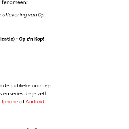
er fenomeen."
e aflevering van Op
icatie)
-
Op z’n Kop!
an de publieke omroep
 en series die je zelf
e
Iphone
of
Android