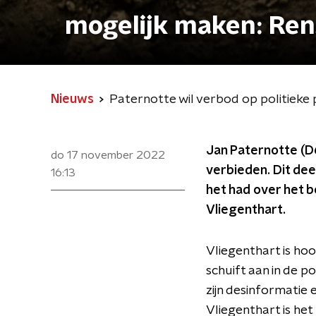
mogelijk maken: Ren
Nieuws
Paternotte wil verbod op politieke 
Jan Paternotte (D6
do 17 november 2022
verbieden. Dit deed
16:13
het had over het 
Vliegenthart.
Vliegenthart is ho
schuift aan in de p
zijn desinformatie
Vliegenthart is het