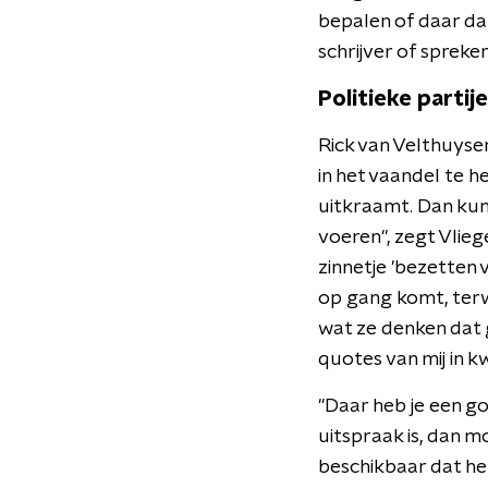
bepalen of daar dan
schrijver of spreke
Politieke partije
Rick van Velthuysen
in het vaandel te he
uitkraamt. Dan kun 
voeren", zegt Vli
zinnetje 'bezetten 
op gang komt, terwi
wat ze denken dat 
quotes van mij in k
"Daar heb je een go
uitspraak is, dan m
beschikbaar dat het