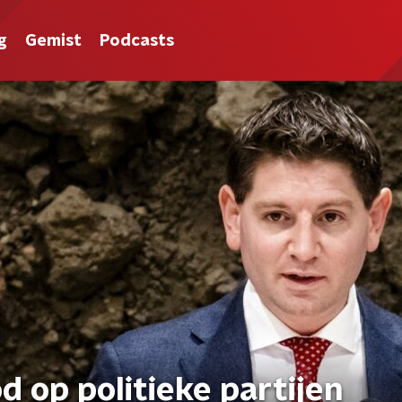
g
Gemist
Podcasts
d op politieke partijen