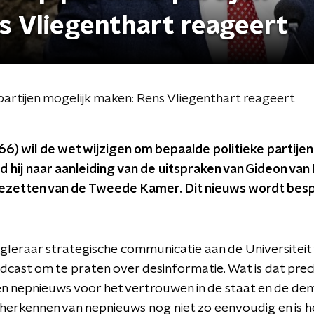
s Vliegenthart reageert
partijen mogelijk maken: Rens Vliegenthart reageert
6) wil de wet wijzigen om bepaalde politieke partijen
 hij naar aanleiding van de uitspraken van Gideon van 
bezetten van de Tweede Kamer. Dit nieuws wordt bes
ogleraar strategische communicatie aan de Universitei
odcast om te praten over desinformatie. Wat is dat pre
 en nepnieuws voor het vertrouwen in de staat en de de
 herkennen van nepnieuws nog niet zo eenvoudig en is h