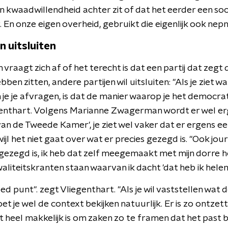
 kwaadwillendheid achter zit of dat het eerder een soor
r. En onze eigen overheid, gebruikt die eigenlijk ook nep
n uitsluiten
 vraagt zich af of het terecht is dat een partij dat zeg
bben zitten, andere partijen wil uitsluiten: "Als je ziet 
je je afvragen, is dat de manier waarop je het democrat
egenthart. Volgens Marianne Zwagerman wordt er wel e
van de Tweede Kamer', je ziet wel vaker dat er ergens 
jl het niet gaat over wat er precies gezegd is. "Ook jou
gezegd is, ik heb dat zelf meegemaakt met mijn dorre 
waliteitskranten staan waarvan ik dacht 'dat heb ik helem
ed punt". zegt Vliegenthart. "Als je wil vaststellen wat 
oet je wel de context bekijken natuurlijk. Er is zo ontze
 heel makkelijk is om zaken zo te framen dat het past bi