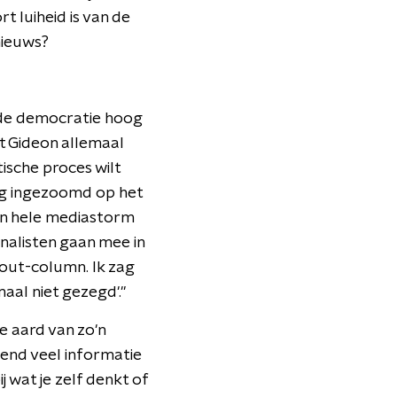
t luiheid is van de
nieuws?
t de democratie hoog
wat Gideon allemaal
ische proces wilt
rg ingezoomd op het
een hele mediastorm
rnalisten gaan mee in
hout-column. Ik zag
aal niet gezegd'."
de aard van zo'n
ttend veel informatie
j wat je zelf denkt of