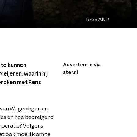
foto:
ANP
Advertentie via
 te kunnen
ster.nl
Meijeren, waarin hij
proken met Rens
t van Wageningen en
cies en hoe bedreigend
mocratie? Volgens
et ook moeilijk om te