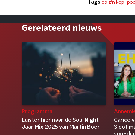
Tags
op z'n kop
pod
Gerelateerd nieuws
Programma
Annemie
Luister hier naar de Soul Night
Carice 
Jaar Mix 2025 van Martin Boer
Sloot m
spoedcu