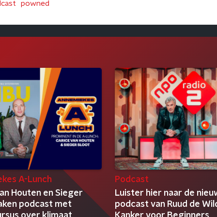
cast
powned
kes A-Lunch
Podcast
van Houten en Sieger
Luister hier naar de nie
aken podcast met
podcast van Ruud de Wil
rsus over klimaat
Kanker voor Beginners