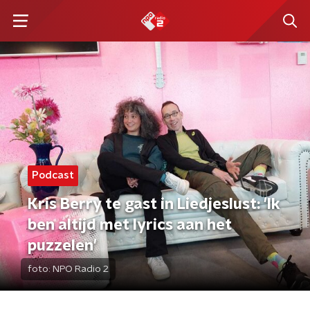
Podcast
Kris Berry te gast in Liedjeslust: 'Ik
ben altijd met lyrics aan het
puzzelen'
foto:
NPO Radio 2