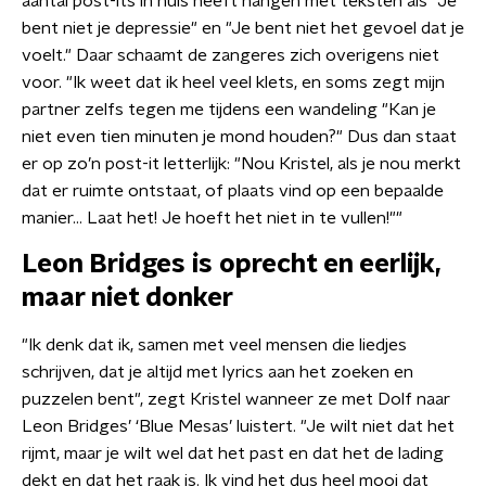
aantal post-its in huis heeft hangen met teksten als "Je
bent niet je depressie" en "Je bent niet het gevoel dat je
voelt." Daar schaamt de zangeres zich overigens niet
voor. "Ik weet dat ik heel veel klets, en soms zegt mijn
partner zelfs tegen me tijdens een wandeling "Kan je
niet even tien minuten je mond houden?" Dus dan staat
er op zo’n post-it letterlijk: "Nou Kristel, als je nou merkt
dat er ruimte ontstaat, of plaats vind op een bepaalde
manier… Laat het! Je hoeft het niet in te vullen!""
Leon Bridges is oprecht en eerlijk,
maar niet donker
"Ik denk dat ik, samen met veel mensen die liedjes
schrijven, dat je altijd met lyrics aan het zoeken en
puzzelen bent", zegt Kristel wanneer ze met Dolf naar
Leon Bridges’ ‘Blue Mesas’ luistert. "Je wilt niet dat het
rijmt, maar je wilt wel dat het past en dat het de lading
dekt en dat het raak is. Ik vind het dus heel mooi dat