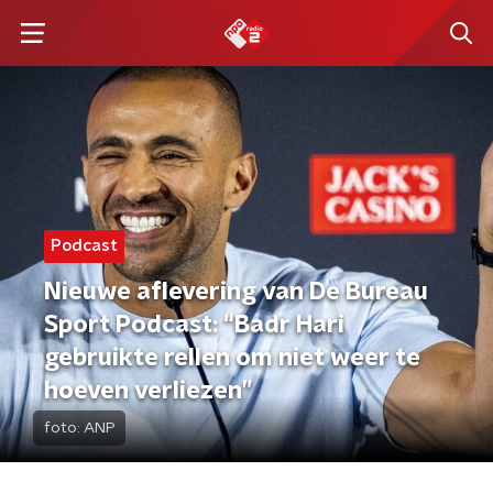
Podcast
Nieuwe aflevering van De Bureau
Sport Podcast: “Badr Hari
gebruikte rellen om niet weer te
hoeven verliezen”
foto:
ANP