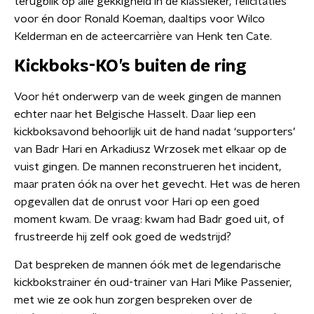
terugblik op alle gekkigheid in de klassieker, felicitaties
voor én door Ronald Koeman, daaltips voor Wilco
Kelderman en de acteercarrière van Henk ten Cate.
Kickboks-KO’s buiten de ring
Voor hét onderwerp van de week gingen de mannen
echter naar het Belgische Hasselt. Daar liep een
kickboksavond behoorlijk uit de hand nadat ‘supporters’
van Badr Hari en Arkadiusz Wrzosek met elkaar op de
vuist gingen. De mannen reconstrueren het incident,
maar praten óók na over het gevecht. Het was de heren
opgevallen dat de onrust voor Hari op een goed
moment kwam. De vraag: kwam had Badr goed uit, of
frustreerde hij zelf ook goed de wedstrijd?
Dat bespreken de mannen óók met de legendarische
kickbokstrainer én oud-trainer van Hari Mike Passenier,
met wie ze ook hun zorgen bespreken over de