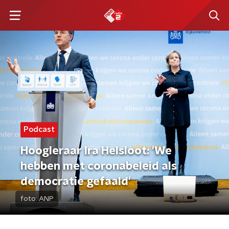
Podcast
Hoogleraar Ira Helsloot: 'We
hebben met coronabeleid als
democratie gefaald'
foto:
ANP