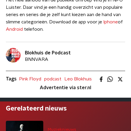
Het hele aanbod van de publieke omroep vind je in NPO
Luister. Daar vind je een handig overzicht van populaire
series en series die je zelf kunt kiezen aan de hand van
slimme categorieën. Download de app voor je
Iphone
of
Android
telefoon.
Blokhuis de Podcast
BNNVARA
Tags
Pink Floyd
podcast
Leo Blokhuis
Advertentie via ster.nl
Gerelateerd nieuws
Muzieknieuws