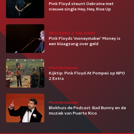
Pink Floyd steunt Oekraïne met
nieuwe single Hey, Hey, Rise Up
NPO Radio 2 Top 2000
Pink Floyds 'moneymaker' Money is
een klaagzang over geld
Muzieknieuws
Kijktip: Pink Floyd At Pompeii op NPO
2 Extra
Muzieknieuws
Blokhuis de Podcast: Bad Bunny en de
muziek van Puerto Rico