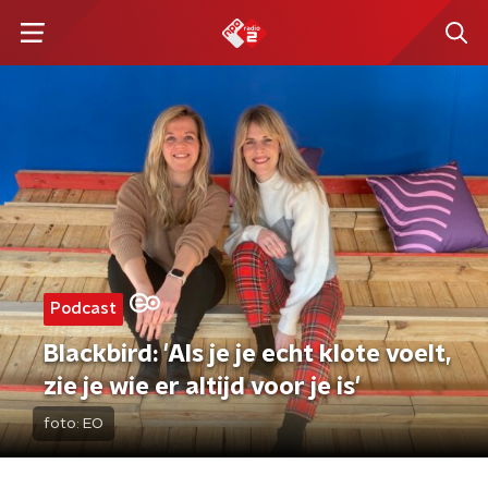
Podcast
Blackbird: 'Als je je echt klote voelt,
zie je wie er altijd voor je is'
foto:
EO