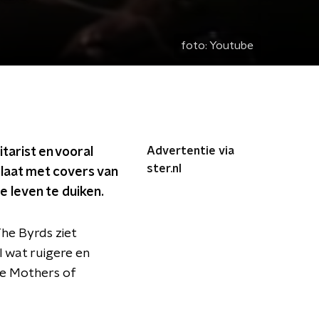
foto:
Youtube
Advertentie via
tarist en vooral
ster.nl
plaat met covers van
e leven te duiken.
The Byrds ziet
l wat ruigere en
he Mothers of