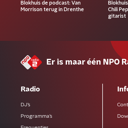
Blokhuis de podcast: Van
Blokhui
Morrison terug in Drenthe
Chili Pe
gitarist
Er is maar één NPO R
Radio
Inf
DJ’s
Cont
Programma's
Dow
Frequenties