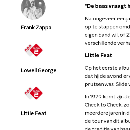
“De baas vraagt 
Na ongeveer een ja
op te stappen omdat
Frank Zappa
eigen band wil, of 
verschillende verha
Little Feat
Op het eerste albu
Lowell George
dat hij de avond er
prutsen was. Slide 
In 1979 komt zijn 
Cheek to Cheek, zo
meerdere jaren in d
Little Feat
de tour van dit alb
de traditie van ha