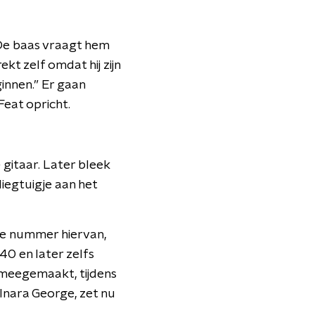
“De baas vraagt hem
kt zelf omdat hij zijn
ginnen.” Er gaan
Feat opricht.
gitaar. Later bleek
liegtuigje aan het
te nummer hiervan,
40 en later zelfs
t meegemaakt, tijdens
 Inara George, zet nu