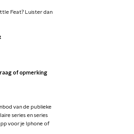
ittle Feat? Luister dan
t
 vraag of opmerking
anbod van de publieke
ire series en series
pp voor je Iphone of