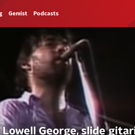
g
Gemist
Podcasts
Lowell George, slide gitar