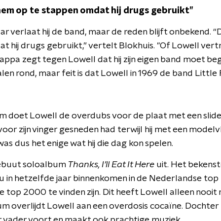
hem op te stappen omdat hij drugs gebruikt”
ar verlaat hij de band, maar de reden blijft onbekend. 
 hij drugs gebruikt,” vertelt Blokhuis. "Of Lowell vertre
Zappa zegt tegen Lowell dat hij zijn eigen band moet be
len rond, maar feit is dat Lowell in 1969 de band Little 
m doet Lowell de overdubs voor de plaat met een slide 
voor zijn vinger gesneden had terwijl hij met een modelv
was dus het enige wat hij die dag kon spelen.
debuut soloalbum
Thanks, I’ll Eat It Here
uit. Het bekens
u in hetzelfde jaar binnenkomen in de Nederlandse top 
e top 2000 te vinden zijn. Dit heeft Lowell alleen nooi
um overlijdt Lowell aan een overdosis cocaïne. Dochter
ar vader voort en maakt ook prachtige muziek.