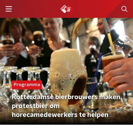
Programma
Rotterdamse bierbrouwers maken
protestbier om
horecamedewerkers te helpen