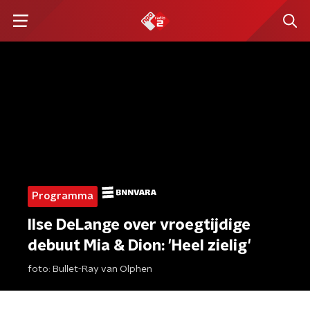
Programma
Ilse DeLange over vroegtijdige
debuut Mia & Dion: 'Heel zielig'
foto:
Bullet-Ray van Olphen