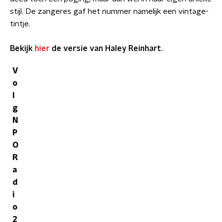
stijl. De zangeres gaf het nummer namelijk een vintage-
tintje.
Bekijk
hier
de versie van Haley Reinhart.
V
o
l
g
N
P
O
R
a
d
i
o
2