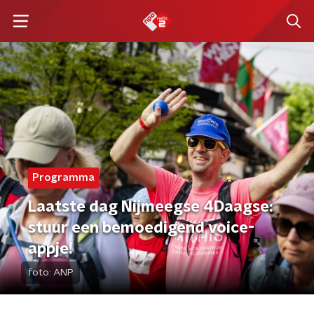
Programma
Laatste dag Nijmeegse 4Daagse:
stuur een bemoedigend voice-
appje!
foto:
ANP