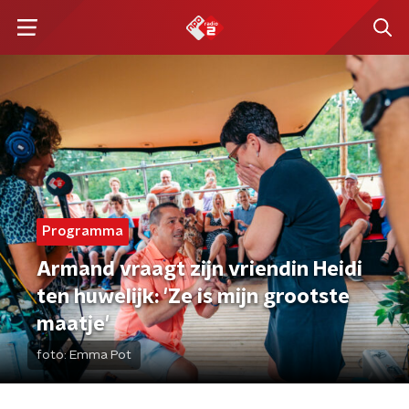
Programma
Armand vraagt zijn vriendin Heidi
ten huwelijk: 'Ze is mijn grootste
maatje'
foto:
Emma Pot