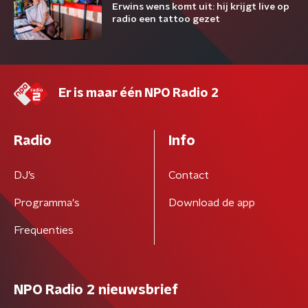
Erwins wens komt uit: hij krijgt live op
radio een tattoo gezet
Er is maar één NPO Radio 2
Radio
Info
DJ’s
Contact
Programma's
Download de app
Frequenties
NPO Radio 2 nieuwsbrief