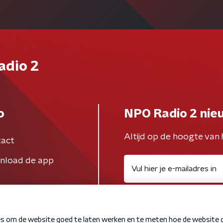
adio 2
o
NPO Radio 2 nie
Altijd op de hoogte van 
act
nload de app