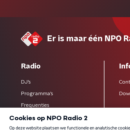
Er is maar één NPO R
Radio
Inf
DJ’s
Cont
Programma's
Dow
Frequenties