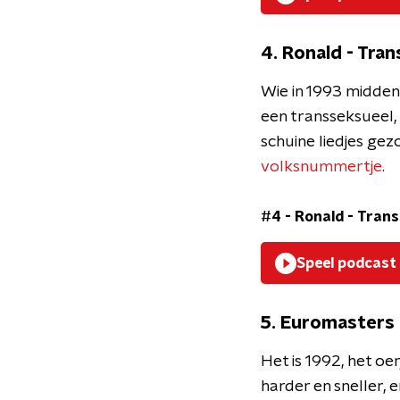
4. Ronald - Tra
Wie in 1993 midden 
een transseksueel,
schuine liedjes ge
volksnummertje
.
#4 - Ronald - Tran
Speel podcast
5. Euromasters 
Het is 1992, het o
harder en sneller, 