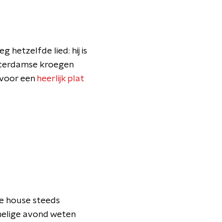
 hetzelfde lied: hij is
msterdamse kroegen
 voor een
heerlijk plat
de house steeds
 melige avond weten