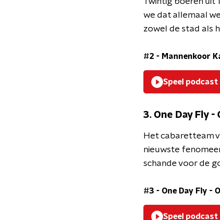
Twintig boeren uit 
we dat allemaal wel
zowel de stad als h
#2 - Mannenkoor K
Speel podcast
3. One Day Fly -
Het cabaretteam va
nieuwste fenomeen 
schande voor de g
#3 - One Day Fly - 
Speel podcast