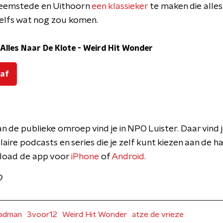
Heemstede en Uithoorn
een klassieker
te maken die alles 
zelfs wat nog zou komen.
Alles Naar De Klote
-
Weird Hit Wonder
 af
 de publieke omroep vind je in NPO Luister. Daar vind 
aire podcasts en series die je zelf kunt kiezen aan de 
load de app voor
iPhone
of
Android
.
O
adman
3voor12
Weird Hit Wonder
atze de vrieze