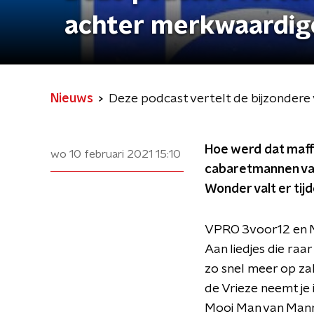
achter merkwaardige
Nieuws
Deze podcast vertelt de bijzondere
Hoe werd dat maffe
wo 10 februari 2021
15:10
cabaretmannen van 
Wonder valt er ti
VPRO 3voor12 en N
Aan liedjes die raar
zo snel meer op zal
de Vrieze neemt je 
Mooi Man van Mann