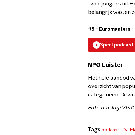
twee jongens uit 
belangrijk was, en 
#5 - Euromasters - 
Speel podcast
NPO Luister
Het hele aanbod van
overzicht van popul
categorieën. Down
Foto omslag: VPR
Tags
podcast
DJ M