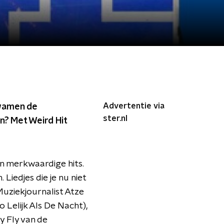
Advertentie via
kwamen de
ster.nl
n? Met Weird Hit
 merkwaardige hits.
 Liedjes die je nu niet
Muziekjournalist Atze
 Lelijk Als De Nacht),
 Fly van de