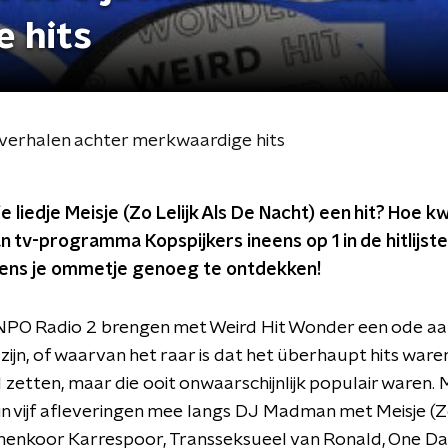
 hits
 verhalen achter merkwaardige hits
 liedje Meisje (Zo Lelijk Als De Nacht) een hit? Hoe 
tv-programma Kopspijkers ineens op 1 in de hitlijste
jdens je ommetje genoeg te ontdekken!
PO Radio 2 brengen met Weird Hit Wonder een ode aan
 zijn, of waarvan het raar is dat het überhaupt hits waren.
 zetten, maar die ooit onwaarschijnlijk populair waren. 
in vijf afleveringen mee langs DJ Madman met Meisje (Zo
enkoor Karrespoor, Transseksueel van Ronald, One Day