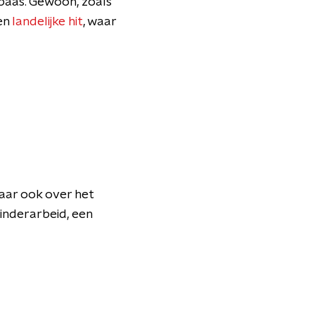
gbaas. Gewoon, zoals
een
landelijke hit
, waar
maar ook over het
inderarbeid, een