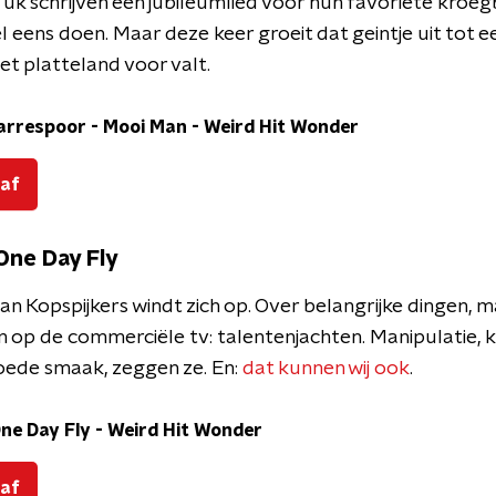
Tuk schrijven een jubileumlied voor hun favoriete kroe
 eens doen. Maar deze keer groeit dat geintje uit tot 
et platteland voor valt.
arrespoor - Mooi Man
-
Weird Hit Wonder
 af
 One Day Fly
n Kopspijkers windt zich op. Over belangrijke dingen, 
op de commerciële tv: talentenjachten. Manipulatie, k
oede smaak, zeggen ze. En:
dat kunnen wij ook
.
One Day Fly
-
Weird Hit Wonder
 af