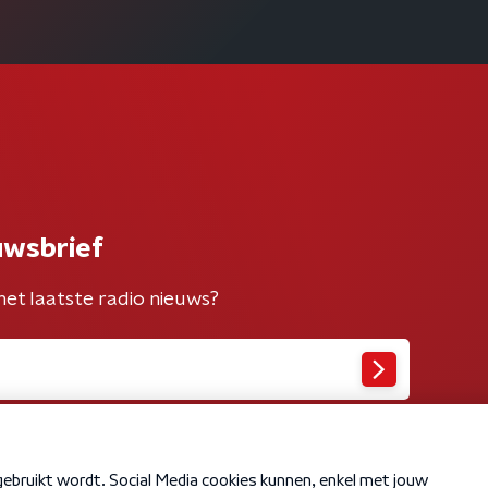
uwsbrief
het laatste radio nieuws?