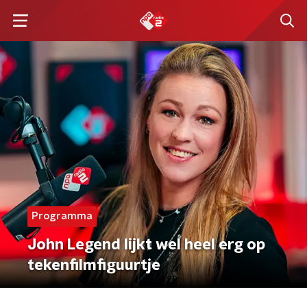
Programma
John Legend lijkt wel heel erg op
tekenfilmfiguurtje