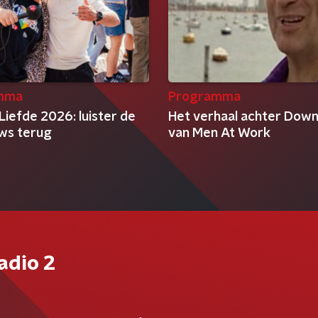
mma
Programma
Liefde 2026: luister de
Het verhaal achter Dow
ews terug
van Men At Work
adio 2