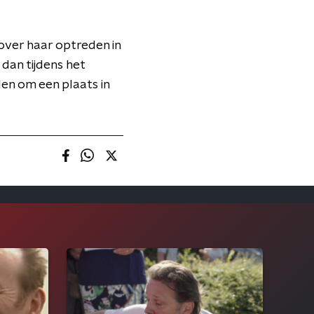
over haar optreden in
 dan tijdens het
len om een plaats in