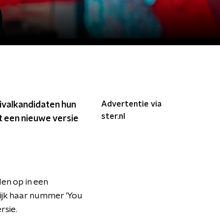
Advertentie via
ivalkandidaten hun
ster.nl
t een nieuwe versie
en op in een
lijk haar nummer 'You
rsie.