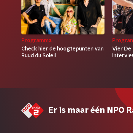
Programma
Progra
Check hier de hoogtepunten van
Vier De 
Ruud du Soleil
intervi
Er is maar één NPO R