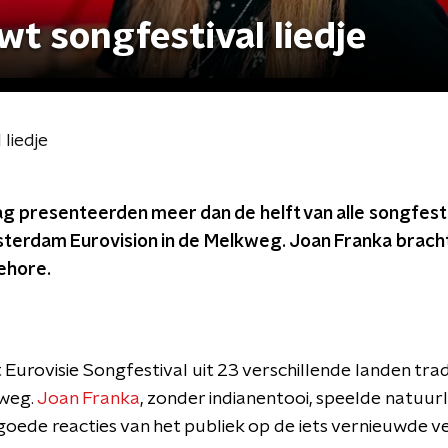
t songfestival liedje
liedje
g presenteerden meer dan de helft van alle songfest
msterdam Eurovision in de Melkweg. Joan Franka brach
gehore.
Eurovisie Songfestival uit 23 verschillende landen trad
kweg.
Joan Franka
, zonder indianentooi, speelde natuur
oede reacties van het publiek op de iets vernieuwde ve