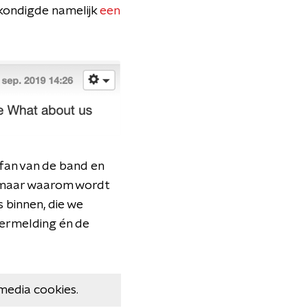
kondigde namelijk
een
t fan van de band en
, maar waarom wordt
 binnen, die we
vermelding én de
media cookies.