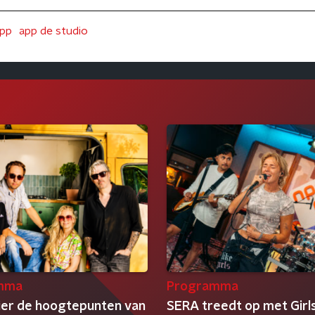
pp
app de studio
mma
Programma
ier de hoogtepunten van
SERA treedt op met Girl