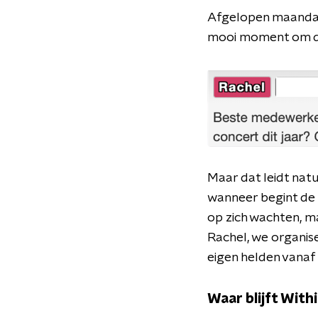
Afgelopen maandag 
mooi moment om de
Maar dat leidt nat
wanneer begint de
op zich wachten, m
Rachel, we organise
eigen helden vanaf
Waar blijft Wit