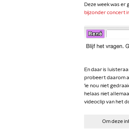
Deze week was er g
bijzonder concert 
En daar is luisteraa
probeert daarom a
'ie nou niet gedraa
helaas niet allema
videoclip van het 
Om deze in