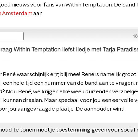
oed nieuws voor fans van Within Temptation. De band 
in Amsterdam
aan.
r René waarschijnlijk erg blij mee! René is namelijk groo
l een hele tijd een nummer van de band aan te vragen
id? Nou René, we krijgen elke week duizenden verzoekjes
al kunnen draaien. Maar speciaal voor jou een eervolle 
door jou aangevraagde plaatje. De aanhouder wint!
houd te tonen moet je
toestemming geven
voor social 