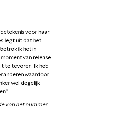
betekenis voor haar.
 legt uit dat het
etrok ik het in
het moment van release
it te tevoren. Ik heb
 veranderen waardoor
nker wel degelijk
en”.
inde van het nummer