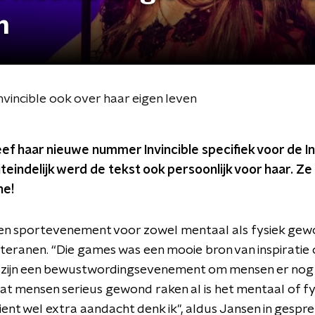
n
Invincible ook over haar eigen leven
ef haar nieuwe nummer Invincible specifiek voor de I
eindelijk werd de tekst ook persoonlijk voor haar. Ze l
ne!
een sportevenement voor zowel mentaal als fysiek gewo
teranen. “Die games was een mooie bron van inspiratie 
s zijn een bewustwordingsevenement om mensen er nog
t mensen serieus gewond raken al is het mentaal of fys
ient wel extra aandacht denk ik", aldus Jansen in gespr