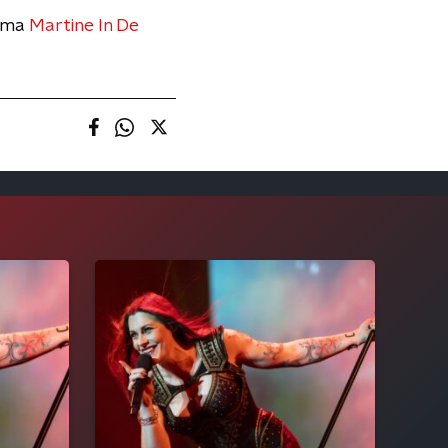
amma
Martine In De