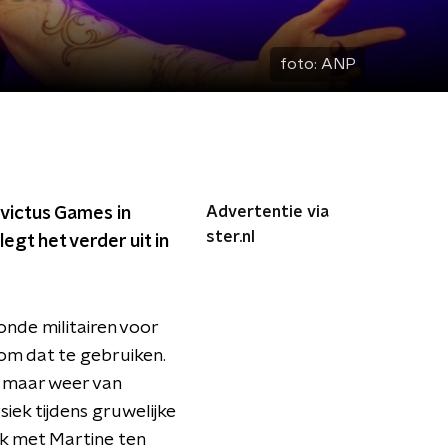
foto:
ANP
Advertentie via
nvictus Games in
ster.nl
egt het verder uit in
nde militairen voor
om dat te gebruiken.
 maar weer van
iek tijdens gruwelijke
ek met Martine ten