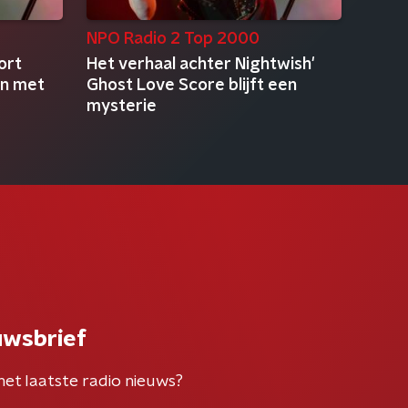
NPO Radio 2 Top 2000
ort
Het verhaal achter Nightwish'
en met
Ghost Love Score blijft een
mysterie
uwsbrief
het laatste radio nieuws?