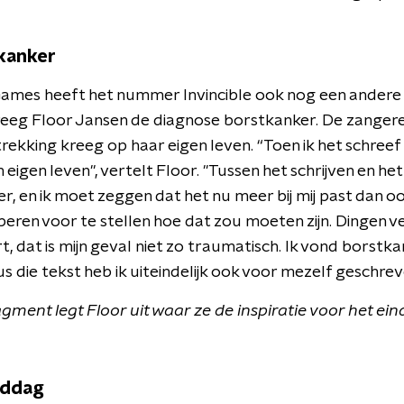
kanker
Games heeft het nummer Invincible ook nog een andere 
eeg Floor Jansen de diagnose borstkanker. De zangeres
kking kreeg op haar eigen leven. “Toen ik het schreef b
jn eigen leven", vertelt Floor. "Tussen het schrijven en 
r, en ik moet zeggen dat het nu meer bij mij past dan oo
roberen voor te stellen hoe dat zou moeten zijn. Dingen
t, dat is mijn geval niet zo traumatisch. Ik vond borstka
dus die tekst heb ik uiteindelijk ook voor mezelf geschrev
gment legt Floor uit waar ze de inspiratie voor het e
iddag