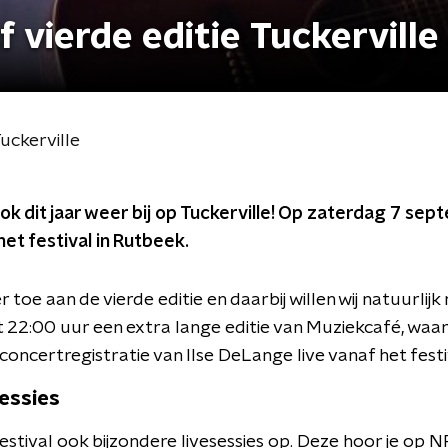
 vierde editie Tuckerville
Tuckerville
ook dit jaar weer bij op Tuckerville! Op zaterdag 7 sep
et festival in Rutbeek.
r toe aan de vierde editie en daarbij willen wij natuurlijk
t 22:00 uur een extra lange editie van Muziekcafé, wa
oncertregistratie van Ilse DeLange live vanaf het festi
sessies
tival ook bijzondere livesessies op. Deze hoor je op NP