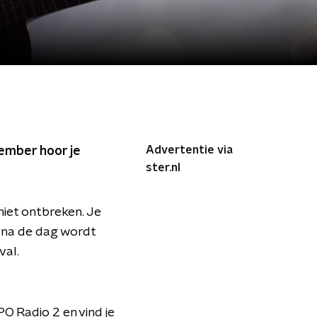
Advertentie via
tember hoor je
ster.nl
 niet ontbreken. Je
arna de dag wordt
val.
O Radio 2 en vind je