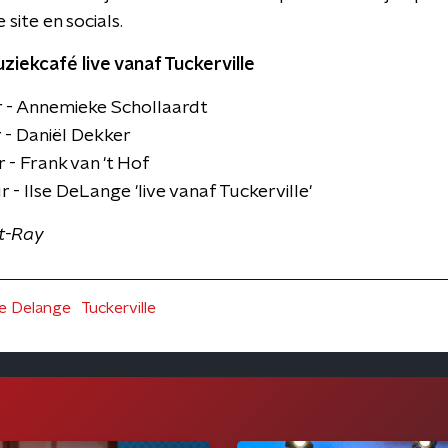
site en socials.
iekcafé live vanaf Tuckerville
r - Annemieke Schollaardt
 - Daniël Dekker
 - Frank van 't Hof
 - Ilse DeLange 'live vanaf Tuckerville'
et-Ray
se Delange
Tuckerville