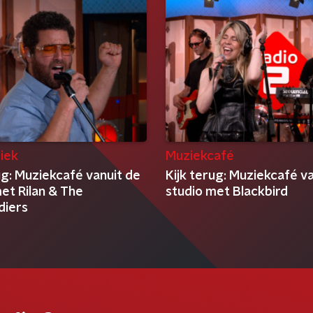
iek
Muziekcafé
ug: Muziekcafé vanuit de
Kijk terug: Muziekcafé v
et Rilan & The
studio met Blackbird
diers