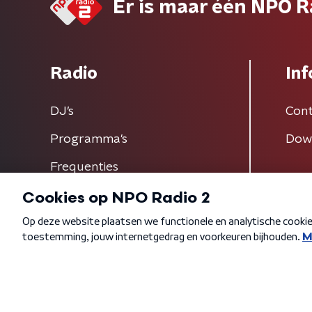
Er is maar één NPO R
Radio
Inf
DJ’s
Cont
Programma's
Dow
Frequenties
Algemene voorwaarden
Privacybeleid