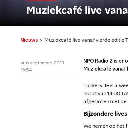
Muziekcafé live vanaf
Nieuws
Muziekcafé live vanaf vierde editie 
NPO Radio 2 is er 
vr 6 september 2019
Muziekcafé vanaf h
16:54
Tuckerville is alwee
hoort van 14:00 to
afgesloten met de c
Bijzondere live
We nemen op het fes