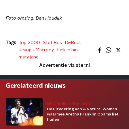
Foto omslag: Ben Houdijk
Tags
Top 2000
Stef Bos
Di-Rect
Jeangu Macrooy
Link in bio
mary jane
Advertentie via ster.nl
Gerelateerd nieuws
NPO Radio 2 Top 2000
De uitvoering van A Natural Woman
waarmee Aretha Franklin Obama liet
huilen