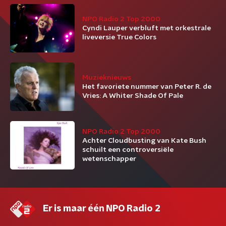
NPO Radio 2 Top 2000
Cyndi Lauper verbluft met orkestrale
liveversie True Colors
Muzieknieuws
Het favoriete nummer van Peter R. de
Vries: A Whiter Shade Of Pale
NPO Radio 2 Top 2000
Achter Cloudbusting van Kate Bush
schuilt een controversiële
wetenschapper
Er is maar één NPO Radio 2