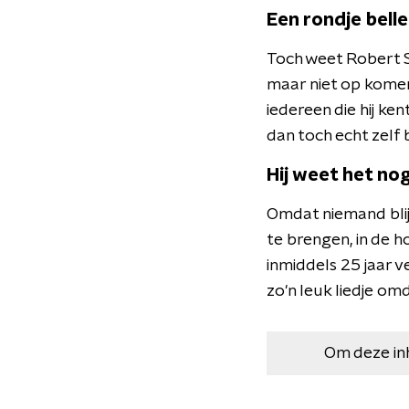
Een rondje bell
Toch weet Robert Sm
maar niet op komen
iedereen die hij ke
dan toch echt zelf
Hij weet het no
Omdat niemand blijk
te brengen, in de 
inmiddels 25 jaar v
zo'n leuk liedje om
Om deze in