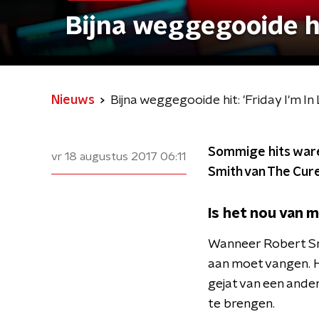
Bijna weggegooide hit
Nieuws
Bijna weggegooide hit: 'Friday I'm In
Sommige hits ware
vr 18 augustus 2017
06:11
Smith van The Cure 
Is het nou van m
Wanneer Robert Smit
aan moet vangen. Hi
gejat van een ander
te brengen.