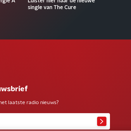
ngle A
Luister hier naar de nieuwe
single van The Cure
uwsbrief
het laatste radio nieuws?