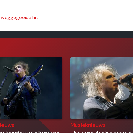
a weggegooide hit
ieuws
Muzieknieuws