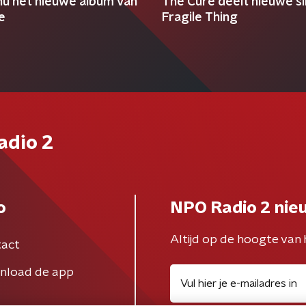
 nu het nieuwe album van
The Cure deelt nieuwe si
e
Fragile Thing
adio 2
o
NPO Radio 2 nie
Altijd op de hoogte van 
act
nload de app