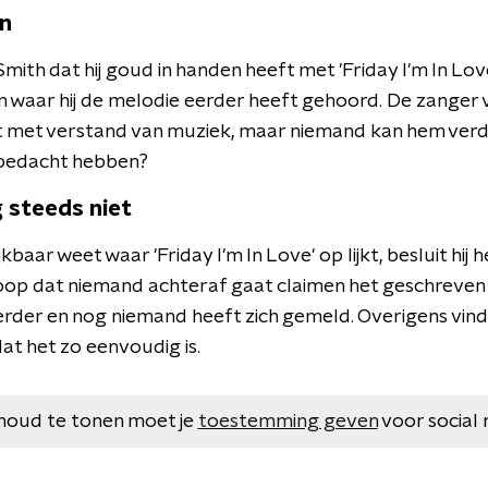
en
ith dat hij goud in handen heeft met 'Friday I'm In Love'
 waar hij de melodie eerder heeft gehoord. De zanger 
nt met verstand van muziek, maar niemand kan hem verder
 bedacht hebben?
g steeds niet
baar weet waar 'Friday I'm In Love' op lijkt, besluit hij 
hoop dat niemand achteraf gaat claimen het geschreven 
erder en nog niemand heeft zich gemeld. Overigens vindt
dat het zo eenvoudig is.
houd te tonen moet je
toestemming geven
voor social 