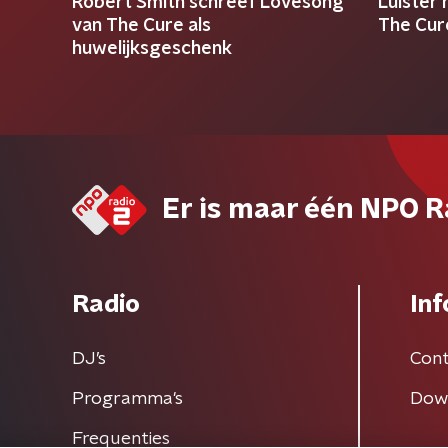
Robert Smith schreef Lovesong
Luister
van The Cure als
The Cur
huwelijksgeschenk
Er is maar één NPO R
Radio
Inf
DJ’s
Cont
Programma's
Dow
Frequenties