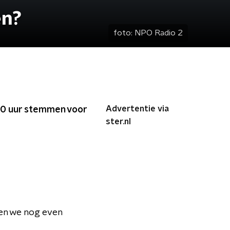
en?
foto:
NPO Radio 2
Advertentie via
:00 uur stemmen voor
ster.nl
en we nog even