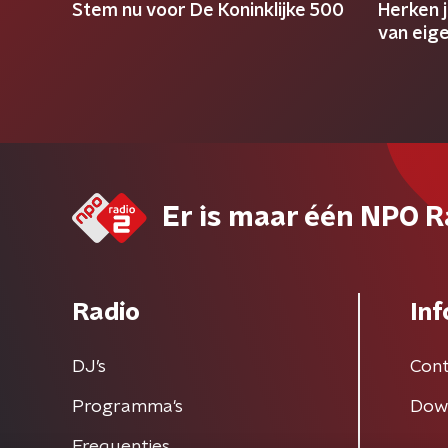
Stem nu voor De Koninklijke 500
Herken 
van eig
Er is maar één NPO R
Radio
Inf
DJ’s
Cont
Programma's
Dow
Frequenties