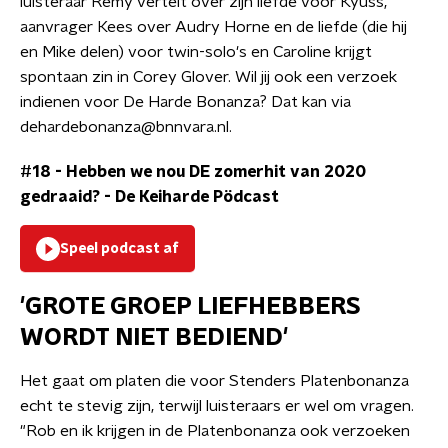
luisteraar Remy vertelt over zijn liefde voor Kyuss,
aanvrager Kees over Audry Horne en de liefde (die hij
en Mike delen) voor twin-solo's en Caroline krijgt
spontaan zin in Corey Glover. Wil jij ook een verzoek
indienen voor De Harde Bonanza? Dat kan via
dehardebonanza@bnnvara.nl.
#18 - Hebben we nou DE zomerhit van 2020
gedraaid?
-
De Keiharde Pödcast
Speel podcast af
'GROTE GROEP LIEFHEBBERS
WORDT NIET BEDIEND'
Het gaat om platen die voor Stenders Platenbonanza
echt te stevig zijn, terwijl luisteraars er wel om vragen.
"Rob en ik krijgen in de Platenbonanza ook verzoeken