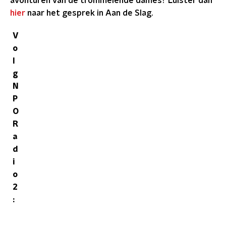
avonturen van de trommelende dames? Luister dan
hier
naar het gesprek in Aan de Slag.
V
o
l
g
N
P
O
R
a
d
i
o
2
: