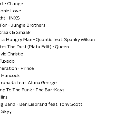
rt - Change
Monie Love
ht - INXS
 For - Jungle Brothers
Kraak & Smaak
h a Hungry Man - Quantic feat. Spanky Wilson
tes The Dust (Plata Edit) - Queen
id Christie
 Tuxedo
eration - Prince
e Hancock
tranada feat. Aluna George
mp To The Funk - The Bar-Kays
lins
g Band - Ben Liebrand feat. Tony Scott
 - Skyy