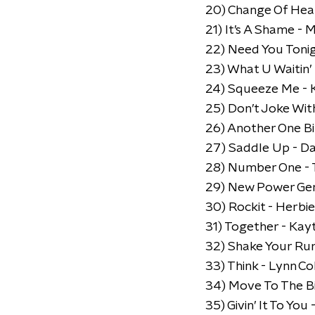
20) Change Of Hea
21) It’s A Shame - 
22) Need You Tonig
23) What U Waitin’
24) Squeeze Me - 
25) Don’t Joke Wit
26) Another One Bi
27) Saddle Up - Dav
28) Number One -
29) New Power Gen
30) Rockit - Herbi
31) Together - Kay
32) Shake Your Ru
33) Think - Lynn Col
34) Move To The Bi
35) Givin’ It To You