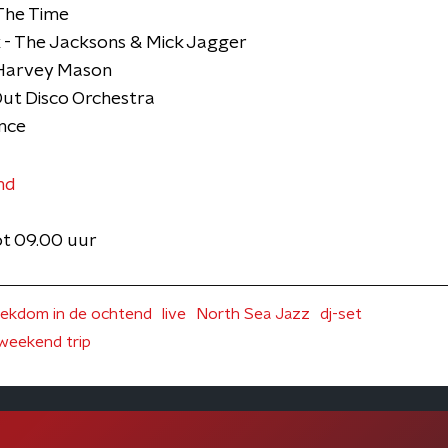
The Time
 - The Jacksons & Mick Jagger
 Harvey Mason
Out Disco Orchestra
ince
nd
ot 09.00 uur
ekdom in de ochtend
live
North Sea Jazz
dj-set
weekend trip