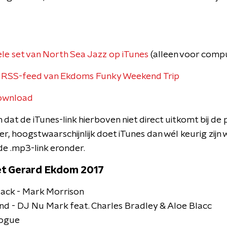
e set van North Sea Jazz op iTunes
(alleen voor comp
de RSS-feed van Ekdoms Funky Weekend Trip
ownload
n dat de iTunes-link hierboven niet direct uitkomt bij de
r, hoogstwaarschijnlijk doet iTunes dan wél keurig zijn w
 de .mp3-link eronder.
et Gerard Ekdom 2017
Mack - Mark Morrison
und - DJ Nu Mark feat. Charles Bradley & Aloe Blacc
Vogue