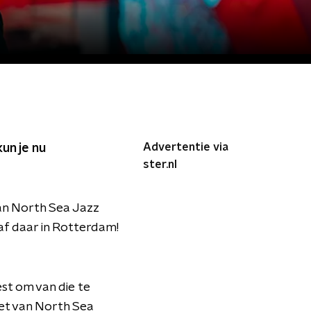
Advertentie via
un je nu
ster.nl
an North Sea Jazz
 af daar in Rotterdam!
est om van die te
set van North Sea