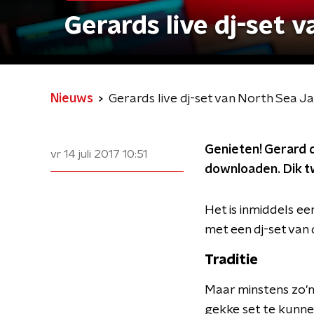
Gerards live dj-set 
Nieuws
Gerards live dj-set van North Sea J
Genieten! Gerard d
vr 14 juli 2017
10:51
downloaden. Dik tw
Het is inmiddels e
met een dj-set van 
Traditie
Maar minstens zo'n 
gekke set te kunnen