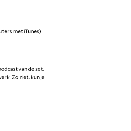
uters met iTunes)
 podcast van de set.
erk. Zo niet, kun je