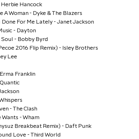
 Herbie Hancock
e A Woman - Dyke & The Blazers
 Done For Me Lately - Janet Jackson
Music - Dayton
 Soul - Bobby Byrd
 (Pecoe 2016 Flip Remix) - Isley Brothers
ney Lee
 Erma Franklin
 Quantic
 Jackson
 Whispers
ven - The Clash
e Wants - Wham
onysuz Breakbeat Remix) - Daft Punk
ound Love - Third World