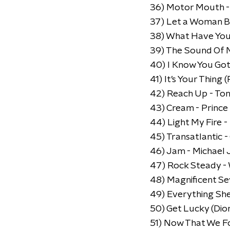
36) Motor Mouth -
37) Let a Woman B
38) What Have You
39) The Sound Of 
40) I Know You Got
41) It’s Your Thing
42) Reach Up - To
43) Cream - Prince
44) Light My Fire -
45) Transatlantic -
46) Jam - Michael
47) Rock Steady -
48) Magnificent Se
49) Everything Sh
50) Get Lucky (Di
51) Now That We F