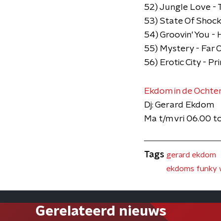
52) Jungle Love - 
53) State Of Shock
54) Groovin’ You -
55) Mystery - Far 
​56) Erotic City - Pr
Ekdom in de Ochte
Dj: Gerard Ekdom
Ma t/m vri 06.00 t
Tags
gerard ekdom
ekdoms funky 
Gerelateerd nieuws