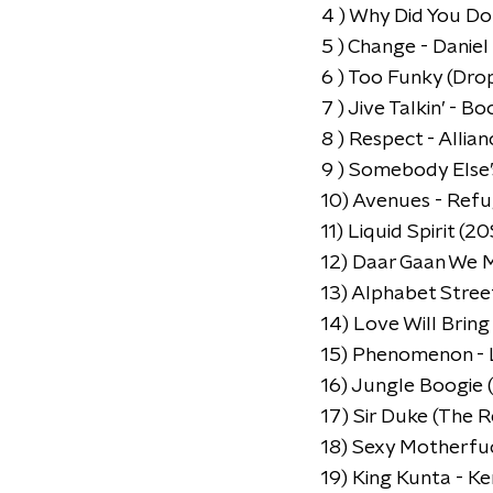
4 ) Why Did You Do
5 ) Change - Danie
6 ) Too Funky (Dro
7 ) Jive Talkin’ - B
8 ) Respect - Allia
9 ) Somebody Else’
10) Avenues - Ref
11) Liquid Spirit (
12) Daar Gaan We M
13) Alphabet Street
14) Love Will Brin
15) Phenomenon - 
16) Jungle Boogie 
17) Sir Duke (The R
18) Sexy Motherfuc
19) King Kunta - K