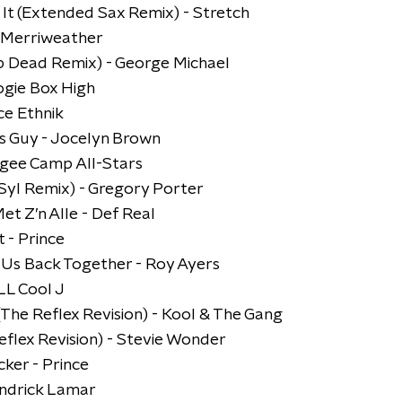
 It (Extended Sax Remix) - Stretch
l Merriweather
p Dead Remix) - George Michael
oogie Box High
nce Ethnik
s Guy - Jocelyn Brown
ugee Camp All-Stars
20Syl Remix) - Gregory Porter
et Z’n Alle - Def Real
 - Prince
g Us Back Together - Roy Ayers
LL Cool J
(The Reflex Revision) - Kool & The Gang
eflex Revision) - Stevie Wonder
ker - Prince
endrick Lamar