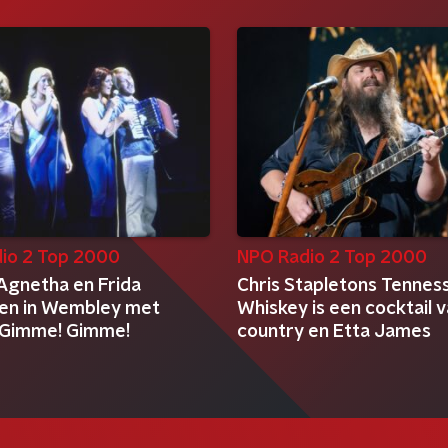
io 2 Top 2000
NPO Radio 2 Top 2000
Agnetha en Frida
Chris Stapletons Tennes
ren in Wembley met
Whiskey is een cocktail 
 Gimme! Gimme!
country en Etta James