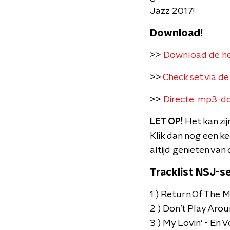
Jazz 2017!
Download!
>>
Download de hel
>>
Check set via 
>>
Directe .mp3-d
LET OP!
Het kan zij
Klik dan nog een kee
altijd genieten van
Tracklist NSJ-s
1 ) Return Of The 
2 ) Don’t Play Aro
3 ) My Lovin’ - En 