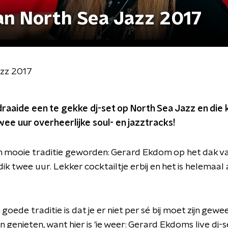
van North Sea Jazz 2017
azz 2017
raaide een te gekke dj-set op North Sea Jazz en die k
ee uur overheerlijke soul- en jazztracks!
en mooie traditie geworden: Gerard Ekdom op het dak v
dik twee uur. Lekker cocktailtje erbij en het is helemaal
goede traditie is dat je er niet per sé bij moet zijn gewe
 genieten, want hier is 'ie weer: Gerard Ekdoms live dj-