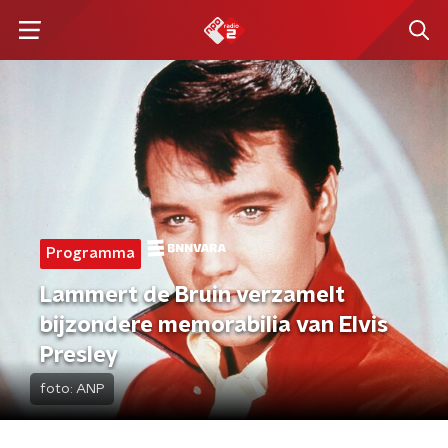
Programma
Lammert de Bruin verzamelt
bijzondere memorabilia van Elvis
Presley
foto:
ANP