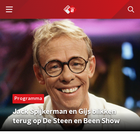
Programma
Jack Spijkerman en Gijs blikken
terug op De Steen en Been Show