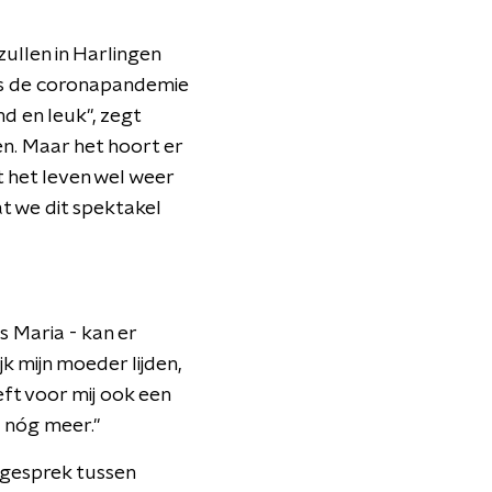
zullen in Harlingen
inds de coronapandemie
nd en leuk", zegt
den. Maar het hoort er
at het leven wel weer
at we dit spektakel
s Maria - kan er
jk mijn moeder lijden,
eft voor mij ook een
p nóg meer."
 gesprek tussen