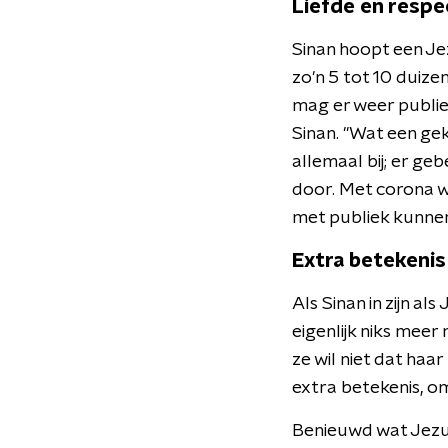
Liefde en respe
Sinan hoopt een Jez
zo'n 5 tot 10 duize
mag er weer publiek
Sinan. "Wat een gekk
allemaal bij; er ge
door. Met corona wa
met publiek kunnen
Extra betekenis
Als Sinan in zijn a
eigenlijk niks meer 
ze wil niet dat haa
extra betekenis, om
Benieuwd wat Jezus