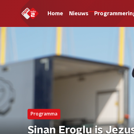
Home
Nieuws
Programmerin
Programma
Sinan Eroglu is Jezus