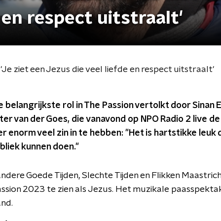
 en respect uitstraalt'
'Je ziet een Jezus die veel liefde en respect uitstraalt'
belangrijkste rol in The Passion vertolkt door Sinan E
er van der Goes, die vanavond op NPO Radio 2 live de
er enorm veel zin in te hebben: "Het is hartstikke leuk
bliek kunnen doen."
andere Goede Tijden, Slechte Tijden en Flikken Maastricht
sion 2023 te zien als Jezus. Het muzikale paasspektakel
and.