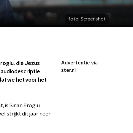
foto:
Screenshot
Advertentie via
roglu, die Jezus
ster.nl
 audiodescriptie
 dat we het voor het
, is Sinan Eroglu
 strijkt dit jaar neer