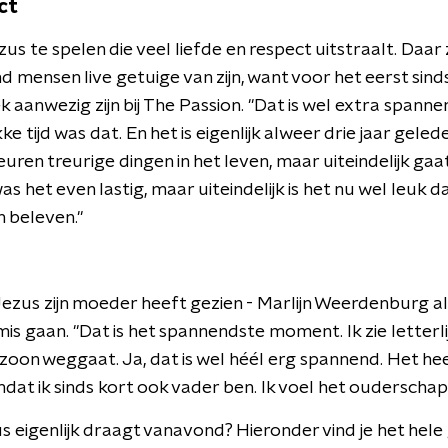
ct
us te spelen die veel liefde en respect uitstraalt. Daar 
nd mensen live getuige van zijn, want voor het eerst s
 aanwezig zijn bij The Passion. "Dat is wel extra spanne
e tijd was dat. En het is eigenlijk alweer drie jaar gele
beuren treurige dingen in het leven, maar uiteindelijk ga
s het even lastig, maar uiteindelijk is het nu wel leuk d
 beleven."
ls Jezus zijn moeder heeft gezien - Marlijn Weerdenburg al
mis gaan. "Dat is het spannendste moment. Ik zie letterli
r zoon weggaat. Ja, dat is wel héél erg spannend. Het he
dat ik sinds kort ook vader ben. Ik voel het ouderscha
 eigenlijk draagt vanavond? Hieronder vind je het hele