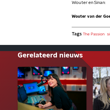
Wouter en Sinan:
Wouter van der Goes
Tags
The Passion
s
Gerelateerd nieuws