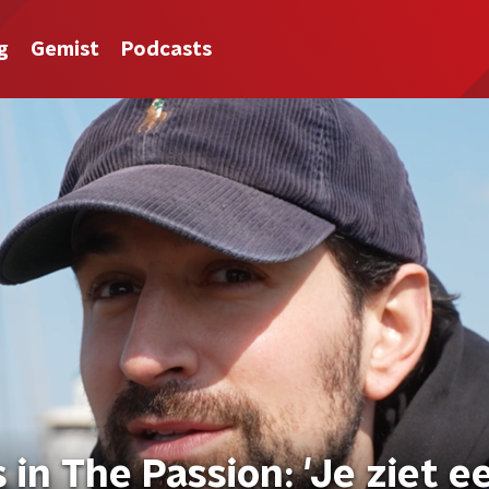
g
Gemist
Podcasts
 in The Passion: 'Je ziet e