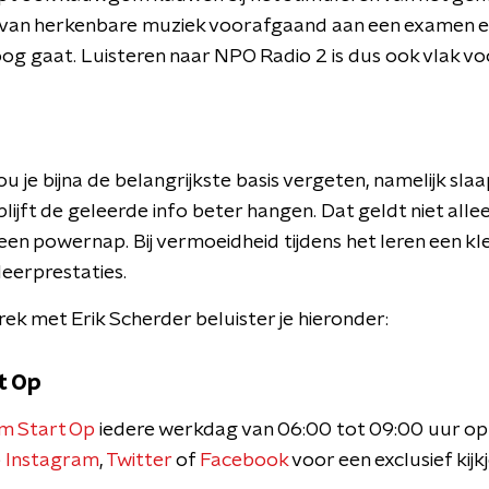
n van herkenbare muziek voorafgaand aan een examen 
g gaat. Luisteren naar NPO Radio 2 is dus ook vlak v
u je bijna de belangrijkste basis vergeten, namelijk slaap
lijft de geleerde info beter hangen. Dat geldt niet allee
 een powernap. Bij vermoeidheid tijdens het leren een kle
leerprestaties.
ek met Erik Scherder beluister je hieronder:
t Op
m Start Op
iedere werkdag van 06:00 tot 09:00 uur op
p
Instagram
,
Twitter
of
Facebook
voor een exclusief kijk