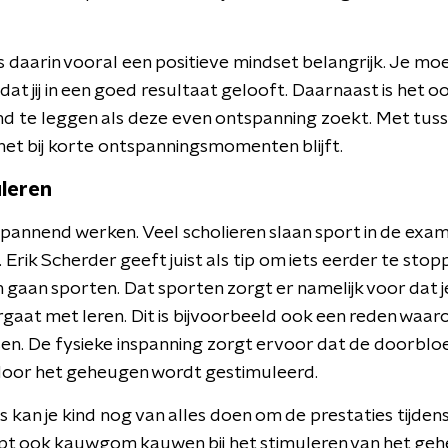
 daarin vooral een positieve mindset belangrijk. Je moet
t jij in een goed resultaat gelooft. Daarnaast is het oo
ind te leggen als deze even ontspanning zoekt. Met tus
g het bij korte ontspanningsmomenten blijft.
leren
pannend werken. Veel scholieren slaan sport in de ex
 Erik Scherder geeft juist als tip om iets eerder te stopp
gaan sporten. Dat sporten zorgt er namelijk voor dat je
dergaat met leren. Dit is bijvoorbeeld ook een reden waar
sen. De fysieke inspanning zorgt ervoor dat de doorbloe
door het geheugen wordt gestimuleerd.
s kan je kind nog van alles doen om de prestaties tijde
lpt ook kauwgom kauwen bij het stimuleren van het ge