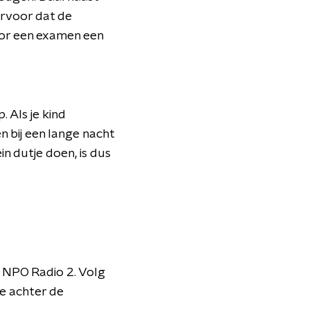
ervoor dat de
oor een examen een
. Als je kind
n bij een lange nacht
in dutje doen, is dus
 NPO Radio 2. Volg
je achter de