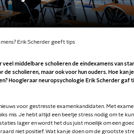
amens? Erik Scherder geeft tips
veel middelbare scholieren de eindexamens van start
or de scholieren, maar ook voor hun ouders. Hoe kan je
n? Hoogleraar neuropsychologie Erik Scherder gaf ti
f nieuws voor gestresste examenkandidaten. Met examens
iks mis. Je hebt altijd een beetje stress nodig om te k
restaties lager en wordt het dus juist moeilijk om een goed
teraard niet positief. Wat kan je doen om de grootste str