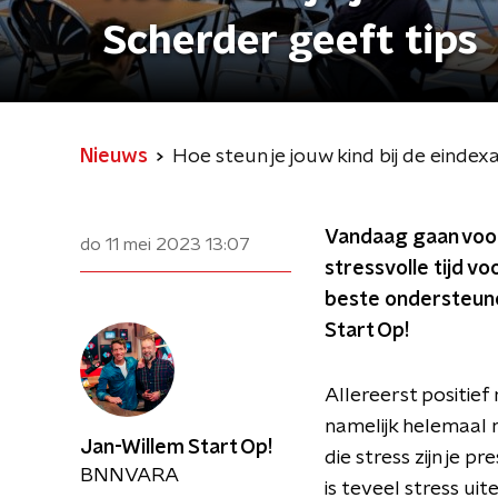
Scherder geeft tips
Nieuws
Hoe steun je jouw kind bij de eindex
Vandaag gaan voor 
do 11 mei 2023
13:07
stressvolle tijd vo
beste ondersteune
Start Op!
Allereerst positie
namelijk helemaal n
Jan-Willem Start Op!
die stress zijn je p
BNNVARA
is teveel stress ui