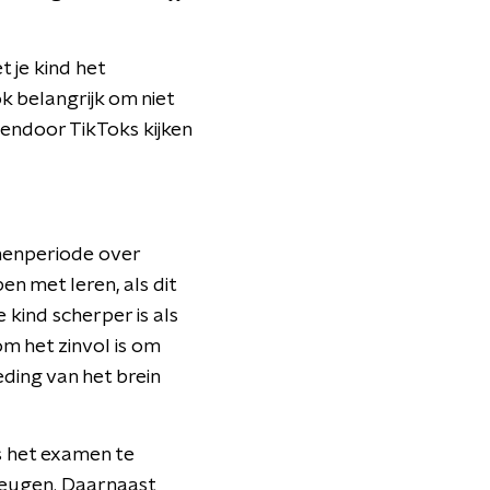
 je kind het
k belangrijk om niet
sendoor TikToks kijken
amenperiode over
en met leren, als dit
 kind scherper is als
om het zinvol is om
ding van het brein
ns het examen te
heugen. Daarnaast