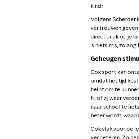
kind?
Volgens Scherder is
vertrouwen geven da
direct druk op je k
is niets mis, zolan
Geheugen stimu
Ook sport kan onts
omdat het tijd kost.
helpt om te kunnen 
hij of zij weer ver
naar school te fiet
beter wordt, waar
Ook vlak voor de le
verbeteren. Zo he