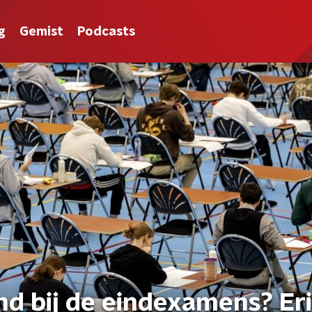
g
Gemist
Podcasts
nd bij de eindexamens? Er