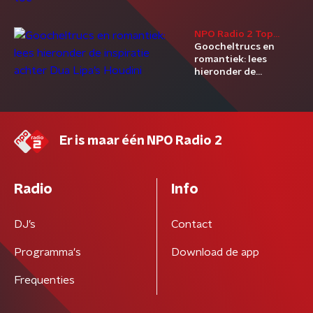
haar tour: check
hier haar beste
uitvoeringen tot
NPO Radio 2 Top
nu toe
2000
Goocheltrucs en
romantiek: lees
hieronder de
inspiratie achter Dua
Lipa’s Houdini
Er is maar één NPO Radio 2
Radio
Info
DJ’s
Contact
Programma's
Download de app
Frequenties