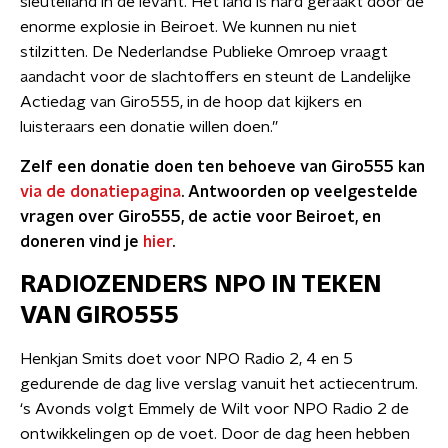
sleutelland in de levant. Het land is hard geraakt door de
enorme explosie in Beiroet. We kunnen nu niet
stilzitten. De Nederlandse Publieke Omroep vraagt
aandacht voor de slachtoffers en steunt de Landelijke
Actiedag van Giro555, in de hoop dat kijkers en
luisteraars een donatie willen doen.”
Zelf een donatie doen ten behoeve van Giro555 kan
via de donatiepagina
. Antwoorden op veelgestelde
vragen over Giro555, de actie voor Beiroet, en
doneren vind je
hier
.
RADIOZENDERS NPO IN TEKEN
VAN GIRO555
Henkjan Smits doet voor NPO Radio 2, 4 en 5
gedurende de dag live verslag vanuit het actiecentrum.
‘s Avonds volgt Emmely de Wilt voor NPO Radio 2 de
ontwikkelingen op de voet. Door de dag heen hebben