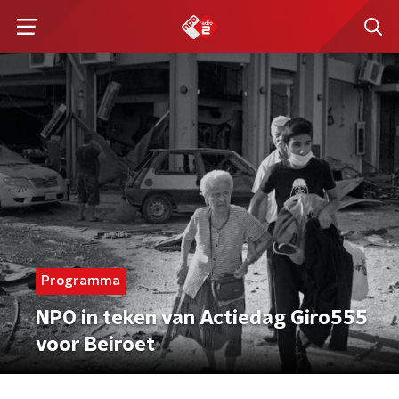
Programma
NPO in teken van Actiedag Giro555
voor Beiroet