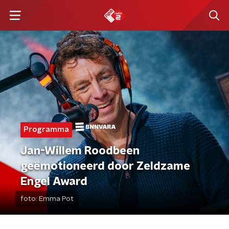
Programma
Jan-Willem Roodbeen
geëmotioneerd door Zeldzame
Engel Award
foto:
Emma Pot